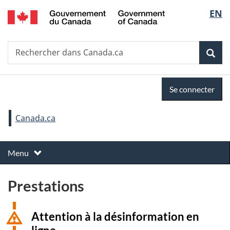
Government
Sélec
EN
Passer
Passer
Passer
of
au
à
à
de
Canada
contenu
«
la
Recherche
Rechercher
principal
Au
version
Rec
la
dans
sujet
HTML
Canada.ca
du
simplifiée
langu
Se
gouvernement
Se connecter
»
connecter
Vous
Canada.ca
êtes
M
ici :
Basculer
Menu
e
le
n
Prestations
u
d
e
Attention à la désinformation en
t