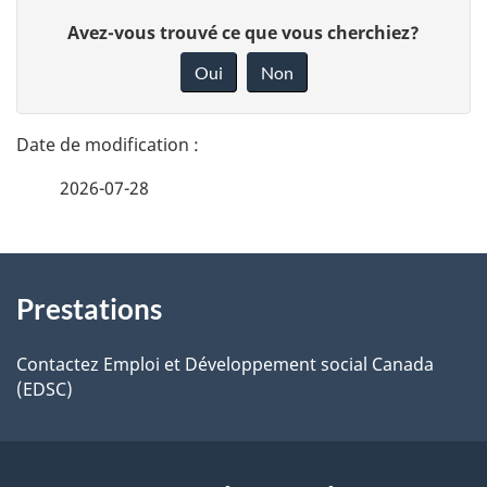
D
D
é
Avez-vous trouvé ce que vous cherchiez?
o
t
Oui
Non
a
n
i
n
l
e
s
2026-07-28
z
d
v
e
o
À
l
t
a
Prestations
propos
p
r
a
de
e
Contactez Emploi et Développement social Canada
g
(EDSC)
r
ce
e
é
site
t