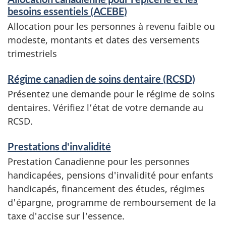
s
besoins essentiels (ACEBE)
e
Allocation pour les personnes à revenu faible ou
t
modeste, montants et dates des versements
r
trimestriels
e
n
Régime canadien de soins dentaire (RCSD)
s
Présentez une demande pour le régime de soins
e
dentaires. Vérifiez l’état de votre demande au
i
RCSD.
g
n
Prestations d'invalidité
e
Prestation Canadienne pour les personnes
m
handicapées, pensions d'invalidité pour enfants
e
handicapés, financement des études, régimes
n
d'épargne, programme de remboursement de la
t
taxe d'accise sur l'essence.
s