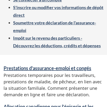
S'inscrire ou modifier vos informations de dépôt
direct
Soumettre votre déclaration de l'assurance-
emploi
Impôt sur le revenu des particuliers -
Découvrez les déductions, crédits et dépenses
S
Prestations d'assurance-emploi et congés
e
Prestations temporaires pour les travailleurs,
r
prestations de maladie, de pêcheur, en lien avec
v
la situation familiale. Comment présenter une
i
demande en ligne et faire une déclaration.
c
e
Allocation canadienne pour l’épicerie et les