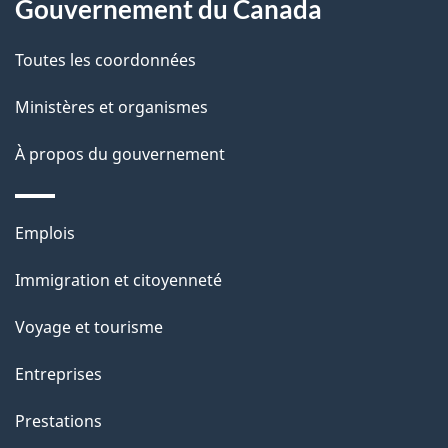
Gouvernement du Canada
r
o
Toutes les coordonnées
a
c
Ministères et organismes
t
À propos du gouvernement
i
o
n
Thèmes
Emplois
s
et
Immigration et citoyenneté
u
sujets
r
Voyage et tourisme
c
Entreprises
e
t
Prestations
t