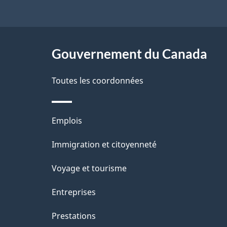
r
g
ce
e
e
r
site
Gouvernement du Canada
é
t
Toutes les coordonnées
r
o
Thèmes
Emplois
a
et
Immigration et citoyenneté
sujets
c
Voyage et tourisme
t
Entreprises
i
o
Prestations