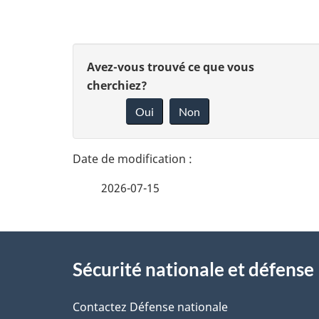
D
D
Avez-vous trouvé ce que vous
é
cherchiez?
t
o
Oui
Non
a
n
i
n
l
s
e
2026-07-15
d
z
e
v
l
À
a
o
Sécurité nationale et défense
propos
p
t
a
de
Contactez Défense nationale