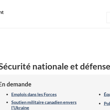
Passer
Passer
Passer
au
à
à
Government
R
contenu
«
la
of
d
principal
Au
version
Canada
C
sujet
HTML
du
simplifiée
gouvernement
»
Sécurité nationale et défens
En demande
Emplois dans les Forces
Éq
Soutien militaire canadien envers
Pol
l’Ukraine