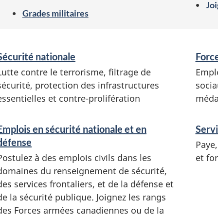
Joi
Grades militaires
S
Sécurité nationale
Forc
e
Lutte contre le terrorisme, filtrage de
Emplo
r
sécurité, protection des infrastructures
socia
v
essentielles et contre-prolifération
médai
i
c
Emplois en sécurité nationale et en
Servi
e
défense
Paye,
s
Postulez à des emplois civils dans les
et fo
e
domaines du renseignement de sécurité,
t
des services frontaliers, et de la défense et
r
de la sécurité publique. Joignez les rangs
e
des Forces armées canadiennes ou de la