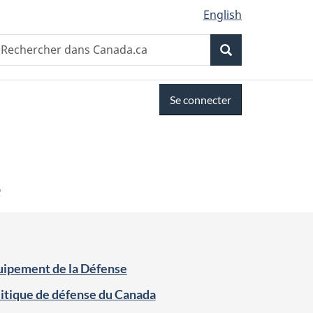
English
Recherche
echercher
Recherche
ans
anada.ca
Se connecter
e
uipement de la Défense
itique de défense du Canada