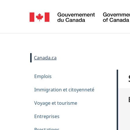
Sélection
de
la
Se
langue
connecter
Vous
Canada.ca
êtes
M
Passer
Emplois
ici :
e
au
contenu
n
Immigration et citoyenneté
principal
u
Voyage et tourisme
d
e
Entreprises
t
Prestations