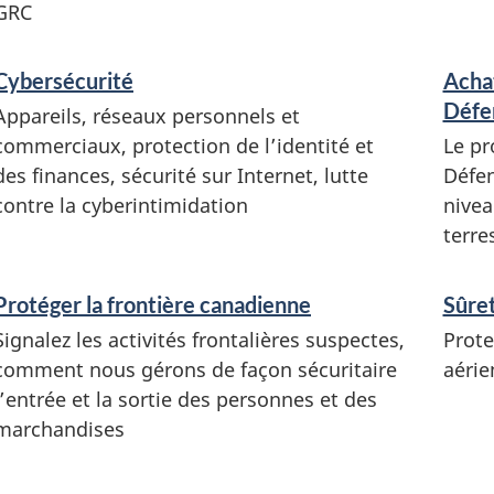
n
GRC
s
e
Cybersécurité
Achat
i
Défe
Appareils, réseaux personnels et
g
commerciaux, protection de l’identité et
Le pr
n
des finances, sécurité sur Internet, lutte
Défen
e
contre la cyberintimidation
nivea
m
terre
e
n
Protéger la frontière canadienne
Sûret
t
Signalez les activités frontalières suspectes,
Prote
s
comment nous gérons de façon sécuritaire
aérie
l’entrée et la sortie des personnes et des
marchandises