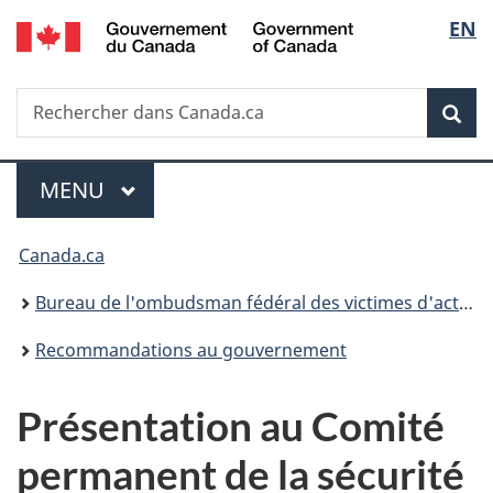
/
Sélec
EN
Passer
Passer
Passer
Government
au
à
à
de
of
contenu
«
la
Canada
Recherche
Rechercher
principal
Au
version
Rec
la
dans
sujet
HTML
Canada.ca
du
simplifiée
langu
Menu
gouvernement
MENU
PRINCIPAL
»
Vous
Canada.ca
êtes
Bureau de l'ombudsman fédéral des victimes d'actes criminels
ici :
Recommandations au gouvernement
Présentation au Comité
permanent de la sécurité