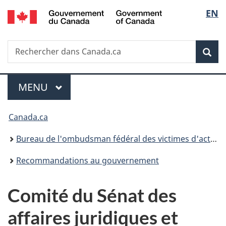
/
Sélec
EN
Passer
Passer
Passer
Government
au
à
à
de
of
contenu
«
la
Canada
Recherche
Rechercher
principal
Au
version
Rec
la
dans
sujet
HTML
Canada.ca
du
simplifiée
langu
Menu
gouvernement
MENU
PRINCIPAL
»
Vous
Canada.ca
êtes
Bureau de l'ombudsman fédéral des victimes d'actes criminels
ici :
Recommandations au gouvernement
Comité du Sénat des
affaires juridiques et