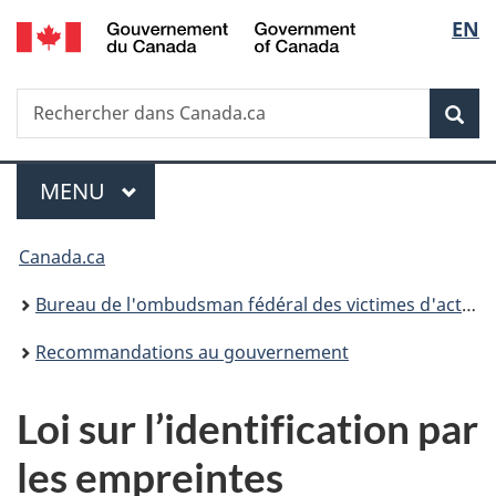
/
Sélec
EN
Passer
Passer
Passer
Government
au
à
à
de
of
contenu
«
la
Canada
Recherche
Rechercher
principal
Au
version
Rec
la
dans
sujet
HTML
Canada.ca
du
simplifiée
langu
Menu
gouvernement
MENU
PRINCIPAL
»
Vous
Canada.ca
êtes
Bureau de l'ombudsman fédéral des victimes d'actes criminels
ici :
Recommandations au gouvernement
Loi sur l’identification par
les empreintes