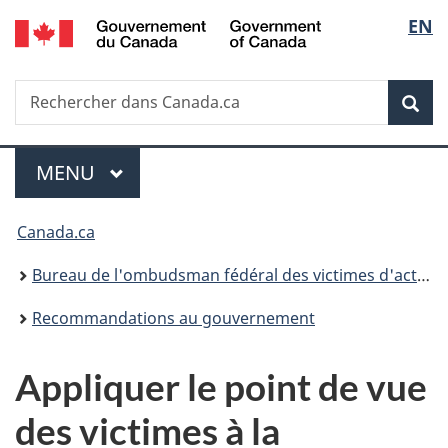
/
Sélec
EN
Passer
Passer
Passer
Government
au
à
à
de
of
contenu
«
la
Canada
Recherche
Rechercher
principal
Au
version
Rec
la
dans
sujet
HTML
Canada.ca
du
simplifiée
langu
Menu
gouvernement
MENU
PRINCIPAL
»
Vous
Canada.ca
êtes
Bureau de l'ombudsman fédéral des victimes d'actes criminels
ici :
Recommandations au gouvernement
Appliquer le point de vue
des victimes à la