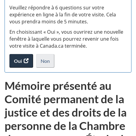
S
Veuillez répondre à 6 questions sur votre
d
expérience en ligne à la fin de votre visite. Cela
vous prendra moins de 5 minutes.
fi
En choisissant « Oui », vous ouvrirez une nouvelle
d
fenêtre à laquelle vous pourrez revenir une fois
votre visite à Canada.ca terminée.
vi
Oui
accéder
Non
(t
au
je
.
sondage.
ne
d
Mémoire présenté au
veux
pas
Comité permanent de la
participer
au
justice et des droits de la
sondage
du
personne de la Chambre
site
web,