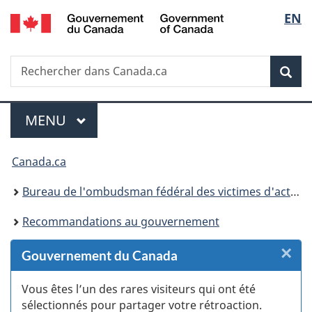
/
Sélec
EN
Passer
Passer
Passer
Passer
Government
au
au
à
à
de
of
Gestionnaire
contenu
«
la
Canada
Recherche
Rechercher
des
principal
Au
version
Rec
la
dans
Invitations
sujet
HTML
Canada.ca
du
simplifiée
langu
Menu
gouvernement
MENU
PRINCIPAL
»
Vous
Canada.ca
êtes
Bureau de l'ombudsman fédéral des victimes d'actes criminels
ici :
Recommandations au gouvernement
×
F
Gouvernement du Canada
:
Vous êtes l’un des rares visiteurs qui ont été
sélectionnés pour partager votre rétroaction.