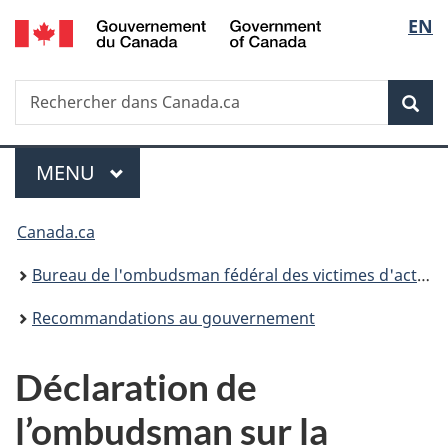
/
Sélec
EN
Passer
Passer
Passer
Government
au
à
à
de
of
contenu
«
la
Canada
Recherche
Rechercher
principal
Au
version
Rec
la
dans
sujet
HTML
Canada.ca
du
simplifiée
langu
Menu
gouvernement
MENU
PRINCIPAL
»
Vous
Canada.ca
êtes
Bureau de l'ombudsman fédéral des victimes d'actes criminels
ici :
Recommandations au gouvernement
Déclaration de
l’ombudsman sur la