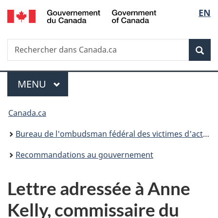
/
Sélec
EN
Passer
Passer
Passer
Government
au
à
à
de
of
contenu
«
la
Canada
Recherche
Rechercher
principal
Au
version
Rec
la
dans
sujet
HTML
Canada.ca
du
simplifiée
langu
Menu
gouvernement
MENU
PRINCIPAL
»
Vous
Canada.ca
êtes
Bureau de l'ombudsman fédéral des victimes d'actes criminels
ici :
Recommandations au gouvernement
Lettre adressée à Anne
Kelly, commissaire du