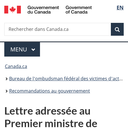
/
Sélec
EN
Passer
Passer
Passer
Government
au
à
à
de
of
contenu
«
la
Canada
Recherche
Rechercher
principal
Au
version
Rec
la
dans
sujet
HTML
Canada.ca
du
simplifiée
langu
Menu
gouvernement
MENU
PRINCIPAL
»
Vous
Canada.ca
êtes
Bureau de l'ombudsman fédéral des victimes d'actes criminels
ici :
Recommandations au gouvernement
Lettre adressée au
Premier ministre de