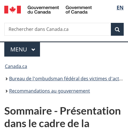
/
Sélec
EN
Passer
Passer
Passer
Government
au
à
à
de
of
contenu
«
la
Canada
Recherche
Rechercher
principal
Au
version
Rec
la
dans
sujet
HTML
Canada.ca
du
simplifiée
langu
Menu
gouvernement
MENU
PRINCIPAL
»
Vous
Canada.ca
êtes
Bureau de l'ombudsman fédéral des victimes d'actes criminels
ici :
Recommandations au gouvernement
Sommaire - Présentation
dans le cadre de la