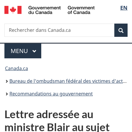
/
Sélec
EN
Passer
Passer
Passer
Government
au
à
à
de
of
contenu
«
la
Canada
Recherche
Rechercher
principal
Au
version
Rec
la
dans
sujet
HTML
Canada.ca
du
simplifiée
langu
Menu
gouvernement
MENU
PRINCIPAL
»
Vous
Canada.ca
êtes
Bureau de l'ombudsman fédéral des victimes d'actes criminels
ici :
Recommandations au gouvernement
Lettre adressée au
ministre Blair au sujet