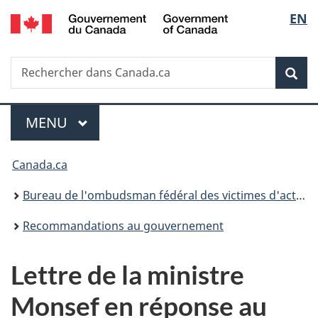
/
Sélec
EN
Passer
Passer
Passer
Government
au
à
à
de
of
contenu
«
la
Canada
Recherche
Rechercher
principal
Au
version
Rec
la
dans
sujet
HTML
Canada.ca
du
simplifiée
langu
Menu
gouvernement
MENU
PRINCIPAL
»
Vous
Canada.ca
êtes
Bureau de l'ombudsman fédéral des victimes d'actes criminels
ici :
Recommandations au gouvernement
Lettre de la ministre
Monsef en réponse au