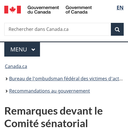
/
Sélec
EN
Passer
Passer
Passer
Government
au
à
à
de
of
contenu
«
la
Canada
Recherche
Rechercher
principal
Au
version
Rec
la
dans
sujet
HTML
Canada.ca
du
simplifiée
langu
Menu
gouvernement
MENU
PRINCIPAL
»
Vous
Canada.ca
êtes
Bureau de l'ombudsman fédéral des victimes d'actes criminels
ici :
Recommandations au gouvernement
Remarques devant le
Comité sénatorial