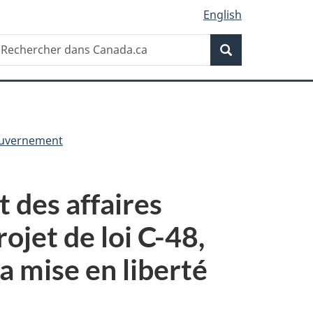
English
Recherche
echercher
Recherche
ans
anada.ca
uvernement
 des affaires
ojet de loi C-48,
a mise en liberté