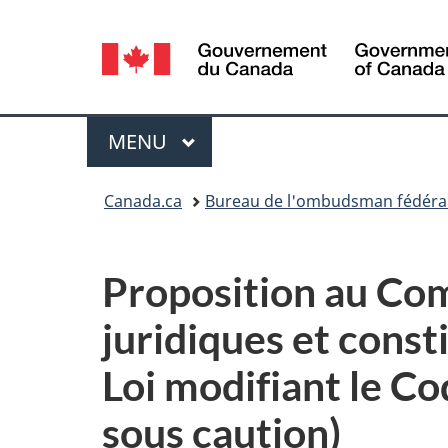
Sélection
de
la
Menu
MENU
PRINCIPAL
langue
Vous
Canada.ca
Bureau de l'ombudsman fédéral 
êtes
ici :
Proposition au Com
juridiques et consti
Loi modifiant le Co
sous caution)