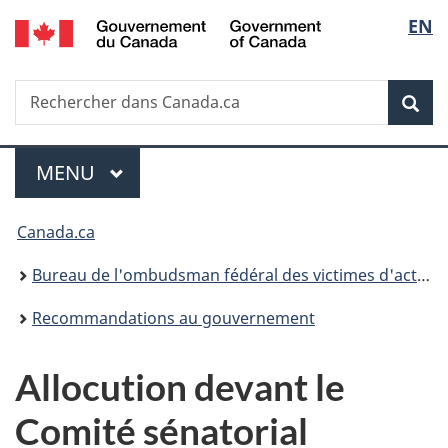
/
Sélec
EN
Passer
Passer
Passer
Government
au
à
à
de
of
contenu
«
la
Canada
Recherche
Rechercher
principal
Au
version
Rec
la
dans
sujet
HTML
Canada.ca
du
simplifiée
langu
Menu
gouvernement
MENU
PRINCIPAL
»
Vous
Canada.ca
êtes
Bureau de l'ombudsman fédéral des victimes d'actes criminels
ici :
Recommandations au gouvernement
Allocution devant le
Comité sénatorial