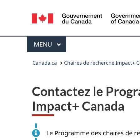
Sélection
de
la
Menu
MENU
PRINCIPAL
langue
Vous
Canada.ca
Chaires de recherche Impact+ 
êtes
ici :
Contactez le Prog
Impact+ Canada
Le Programme des chaires de r