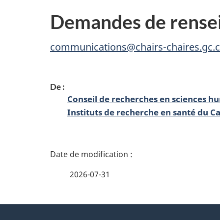
Demandes de rense
communications@chairs-chaires.gc.
De :
Conseil de recherches en sciences h
Instituts de recherche en santé du C
D
é
2026-07-31
t
À