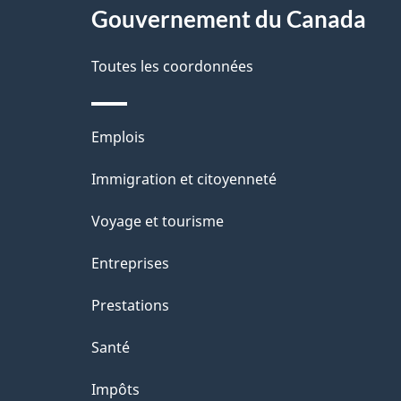
a
Gouvernement du Canada
propos
i
de
Toutes les coordonnées
l
ce
s
Thèmes
Emplois
site
d
et
Immigration et citoyenneté
sujets
e
Voyage et tourisme
l
Entreprises
a
Prestations
p
Santé
a
Impôts