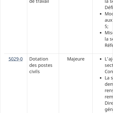
de travail
la 
Déf
Mod
aux
5;
Mis
la 
Réf
5029-0
Dotation
Majeure
L’aj
des postes
sec
civils
Con
La 
dem
ren
rem
Dir
gén