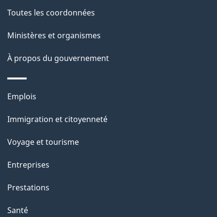
a
Toutes les coordonnées
p
Ministères et organismes
a
À propos du gouvernement
g
e
Thèmes
Emplois
et
Immigration et citoyenneté
sujets
Voyage et tourisme
Entreprises
Prestations
Santé