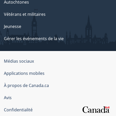
Autochtones
Vétérans et militaires
Jeunesse
Gérer les événements de la vie
Organisation
Médias sociaux
du
Applications mobiles
gouvernement
du
À propos de Canada.ca
Canada
Avis
Confidentialité