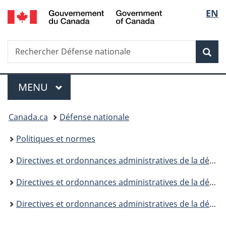
Government
Sélec
EN
Passer
Passer
Passer
of
au
à
à
de
Canada
contenu
«
la
Recherche
Rechercher
principal
Au
version
Rec
la
Défense
sujet
HTML
nationale
du
simplifiée
langu
Menu
gouvernement
MENU
PRINCIPAL
»
Vous
Canada.ca
Défense nationale
êtes
Politiques et normes
ici :
Directives et ordonnances administratives de la défense
Directives et ordonnances administratives de la défense (DOAD) - Avis de modification
Directives et ordonnances administratives de la défense (DOAD) - Avis de modification 2025