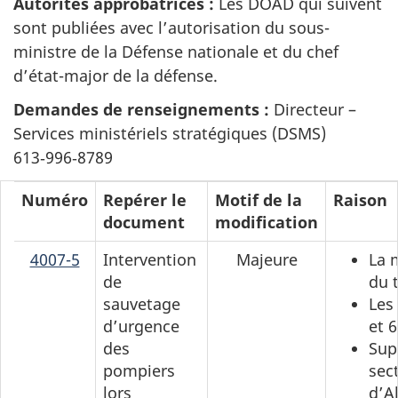
Autorités approbatrices :
Les DOAD qui suivent
sont publiées avec l’autorisation du sous-
ministre de la Défense nationale et du chef
d’état-major de la défense.
Demandes de renseignements :
Directeur –
Services ministériels stratégiques (DSMS)
613‑996‑8789
Numéro
Repérer le
Motif de la
Raison
document
modification
4007-5
Intervention
Majeure
La 
de
du t
sauvetage
Les
d’urgence
et 
des
Sup
pompiers
sec
lors
d’A