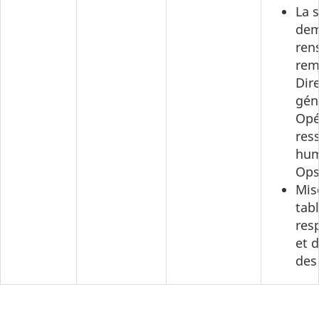
La 
dem
ren
rem
Dir
gén
Opé
res
hum
Ops
Mis
tab
res
et d
des