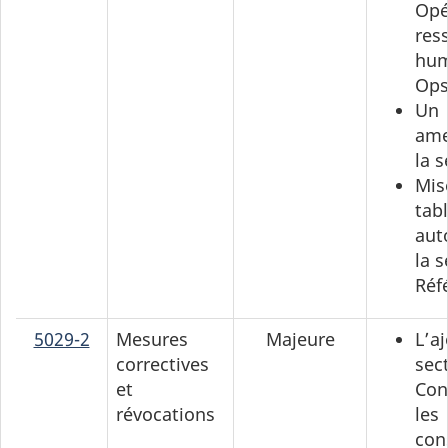
Opé
res
hum
Ops
Un
ame
la s
Mis
tab
aut
la 
Réf
5029-2
Mesures
Majeure
L’aj
correctives
sect
et
Con
révocations
les
con