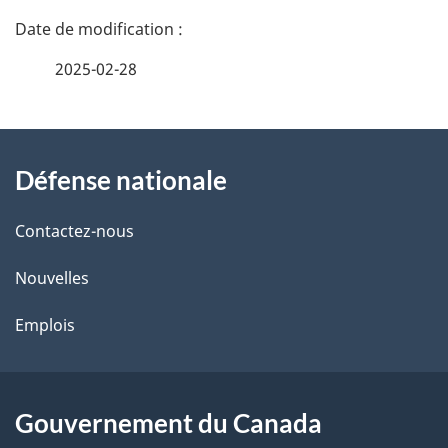
D
é
2025-02-28
t
À
a
Défense nationale
propos
i
de
l
Contactez-nous
ce
s
Nouvelles
site
d
Emplois
e
l
Gouvernement du Canada