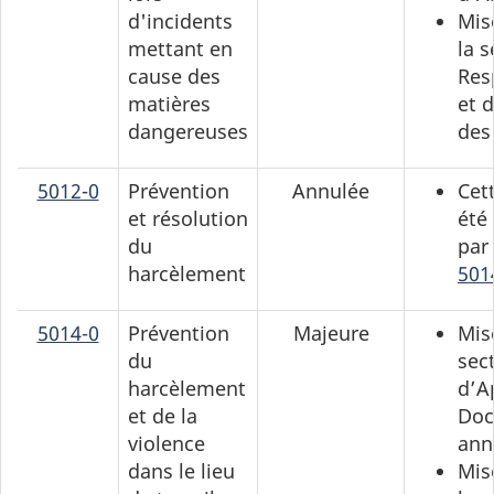
d'incidents
Mis
mettant en
la 
cause des
Res
matières
et d
dangereuses
des
5012-0
Prévention
Annulée
Cet
et résolution
été
du
par
harcèlement
501
5014-0
Prévention
Majeure
Mis
du
sec
harcèlement
d’A
et de la
Do
violence
ann
dans le lieu
Mis