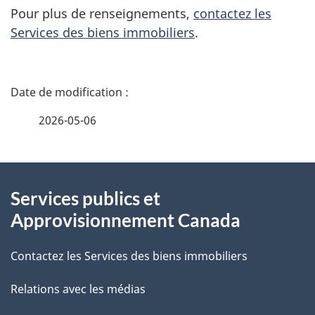
Pour plus de renseignements,
contactez les
Services des biens immobiliers
.
D
é
2026-05-06
t
À
a
Services publics et
propos
i
Approvisionnement Canada
de
l
Contactez les Services des biens immobiliers
ce
s
Relations avec les médias
site
d