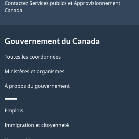
e
Contactez Services publics et Approvisionnement
Canada
l
a
Gouvernement du Canada
p
a
Toutes les coordonnées
g
Ministères et organismes
e
À propos du gouvernement
Thèmes
Emplois
et
Immigration et citoyenneté
sujets