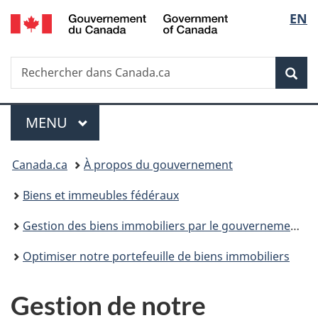
Government
Sélec
EN
Passer
Passer
Passer
of
au
à
à
de
Canada
contenu
«
la
Recherche
Rechercher
principal
Au
version
Rec
la
dans
sujet
HTML
Canada.ca
du
simplifiée
langu
Menu
gouvernement
MENU
PRINCIPAL
»
Vous
Canada.ca
À propos du gouvernement
êtes
Biens et immeubles fédéraux
ici :
Gestion des biens immobiliers par le gouvernement fédéral
Optimiser notre portefeuille de biens immobiliers
Gestion de notre