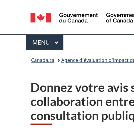
Sélection
de
la
Menu
MENU
PRINCIPAL
langue
Vous
Canada.ca
Agence d’évaluation d’impact 
êtes
ici :
Donnez votre avis s
collaboration entre
consultation publi