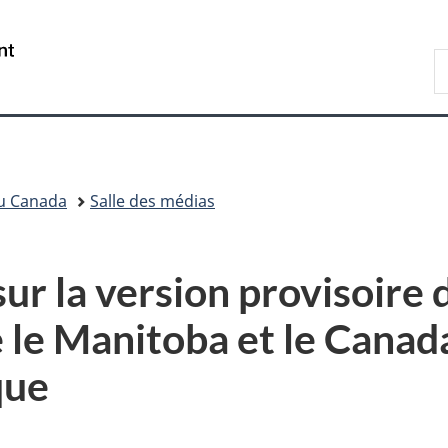
Passer
Passer
Passer
au
à
à
Government
R
contenu
«
la
of
A
principal
Au
version
Canada
sujet
HTML
du
simplifiée
gouvernement
»
du Canada
Salle des médias
ur la version provisoire 
 le Manitoba et le Canad
que