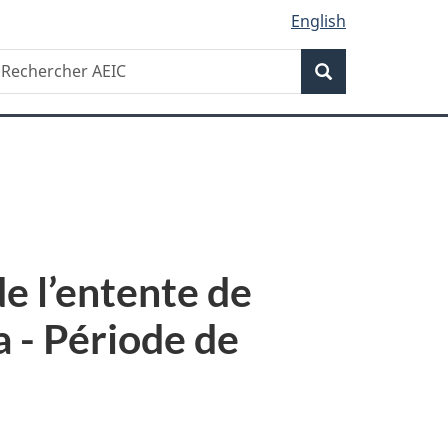
English
Recherche
echercher
Recherche
EIC
de l’entente de
a - Période de