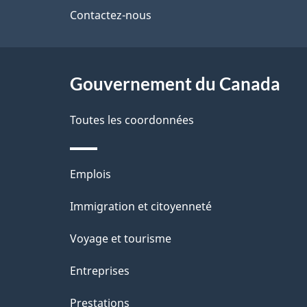
de
Contactez-nous
l
ce
s
site
Gouvernement du Canada
d
e
Toutes les coordonnées
l
Thèmes
Emplois
a
et
Immigration et citoyenneté
p
sujets
Voyage et tourisme
a
Entreprises
g
Prestations