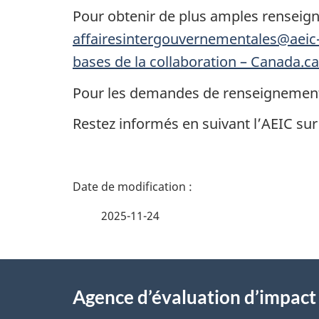
Pour obtenir de plus amples rensei
affairesintergouvernementales@aeic-
bases de la collaboration – Canada.ca
Pour les demandes de renseignement
Restez informés en suivant l’AEIC sur
D
é
2025-11-24
t
À
a
Agence d’évaluation d’impac
propos
i