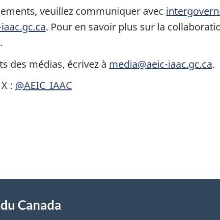
gnements, veuillez communiquer avec
intergovern
iaac.gc.ca
. Pour en savoir plus sur la collaborati
.
s des médias, écrivez à
media@aeic-iaac.gc.ca
.
 X :
@AEIC_IAAC
t du Canada