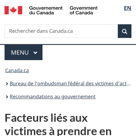
/
Sélec
EN
Passer
Passer
Passer
Government
au
à
à
de
of
contenu
«
la
Canada
Recherche
Rechercher
principal
Au
version
Rec
la
dans
sujet
HTML
Canada.ca
du
simplifiée
langu
Menu
gouvernement
MENU
PRINCIPAL
»
Vous
Canada.ca
êtes
Bureau de l'ombudsman fédéral des victimes d'actes criminels
ici :
Recommandations au gouvernement
Facteurs liés aux
victimes à prendre en