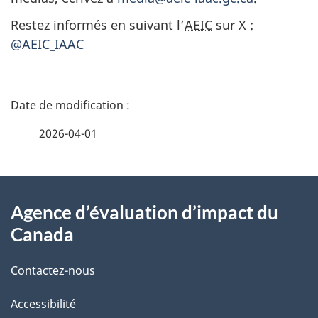
Restez informés en suivant l’
AEIC
sur X :
@AEIC_IAAC
D
é
2026-04-01
t
À
a
Agence d’évaluation d’impact du
propos
i
Canada
de
l
Contactez-nous
ce
s
Accessibilité
site
d