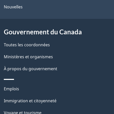
e
Nouvelles
l
a
Gouvernement du Canada
p
Toutes les coordonnées
a
Ministères et organismes
g
À propos du gouvernement
e
Thèmes
Emplois
et
Immigration et citoyenneté
sujets
Voyage et tourisme