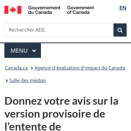
Government
Sélec
EN
Passer
Passer
Passer
of
au
à
à
de
Canada
contenu
«
la
Recherche
Rechercher
principal
Au
version
Rec
la
AEIC
sujet
HTML
du
simplifiée
langu
Menu
gouvernement
MENU
PRINCIPAL
»
Vous
Canada.ca
Agence d’évaluation d’impact du Canada
êtes
Salle des médias
ici :
Donnez votre avis sur la
version provisoire de
l’entente de