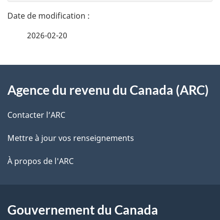
n
a
e
2026-02-20
i
z
v
l
o
À
s
t
Agence du revenu du Canada (ARC)
propos
r
d
de
e
Contacter l’ARC
e
r
ce
Mettre à jour vos renseignements
l
é
site
t
À propos de l'ARC
a
r
p
o
a
a
Gouvernement du Canada