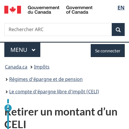
Government
Sélec
EN
Passer
Passer
Passer
of
au
à
à
de
Canada
contenu
«
la
Recherche
Rechercher
principal
Au
version
Rec
la
ARC
sujet
HTML
du
simplifiée
langu
Menu
Se
gouvernement
MENU
PRINCIPAL
Se connecter
»
connecter
Vous
Canada.ca
Impôts
êtes
Régimes d’épargne et de pension
ici :
Le compte d'épargne libre d'impôt (CELI)
Retirer un montant d’un
CELI