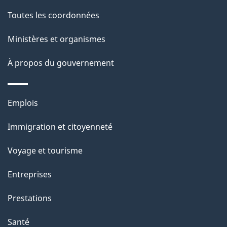
c
g
Toutes les coordonnées
t
e
i
Ministères et organismes
o
À propos du gouvernement
n
s
u
Thèmes
Emplois
r
et
c
Immigration et citoyenneté
sujets
e
Voyage et tourisme
t
t
Entreprises
e
Prestations
p
a
Santé