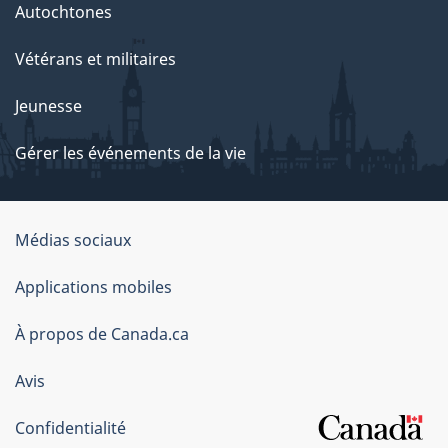
Autochtones
Vétérans et militaires
Jeunesse
Gérer les événements de la vie
Organisation
Médias sociaux
du
Applications mobiles
gouvernement
du
À propos de Canada.ca
Canada
Avis
Confidentialité