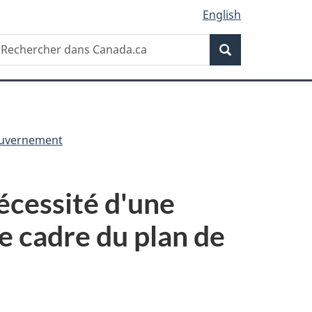
English
Recherche
echercher
Recherche
ans
anada.ca
uvernement
écessité d'une
le cadre du plan de