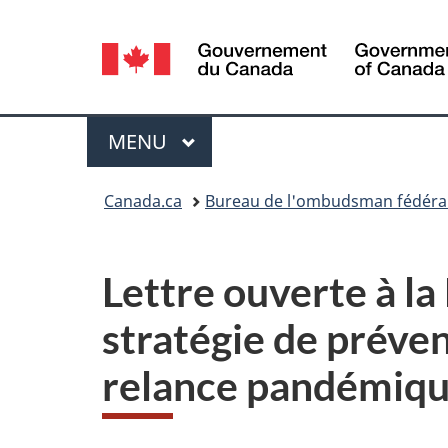
Sélection
de
la
Menu
MENU
PRINCIPAL
langue
Vous
Canada.ca
Bureau de l'ombudsman fédéral 
êtes
ici :
Lettre ouverte à la
stratégie de préven
relance pandémiqu