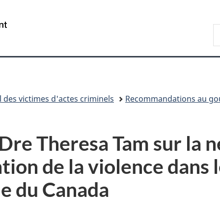
Passer
Passer
Passer
au
à
à
/
R
contenu
«
la
Government
d
principal
Au
version
of
C
sujet
HTML
Canada
du
simplifiée
gouvernement
»
des victimes d'actes criminels
Recommandations au go
 Dre Theresa Tam sur la n
tion de la violence dans 
e du Canada