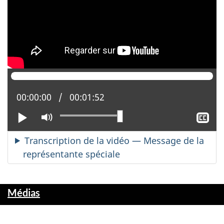
Position actuelle :
00:00:00
Temps total :
00:01:52
Lire
Activer
Aff
le
le
mode
sou
Transcription de la vidéo — Message de la
muet
tit
représentante spéciale
Médias