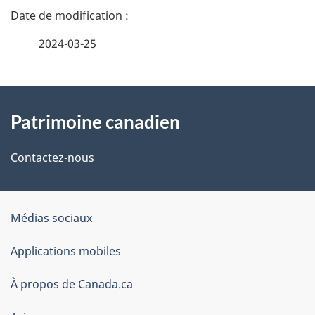
D
é
2024-03-25
t
À
a
Patrimoine canadien
propos
i
de
l
Contactez-nous
ce
s
site
d
Organisation
Médias sociaux
du
e
Applications mobiles
gouvernement
l
du
À propos de Canada.ca
Canada
a