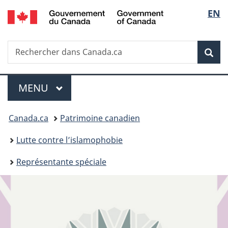
/
Sélec
EN
Passer
Passer
Passer
Government
au
à
à
de
of
contenu
«
la
Canada
Recherche
Rechercher
principal
Au
version
Rec
la
dans
sujet
HTML
Canada.ca
du
simplifiée
langu
Menu
gouvernement
MENU
PRINCIPAL
»
Vous
Canada.ca
Patrimoine canadien
êtes
Lutte contre l’islamophobie
ici :
Représentante spéciale