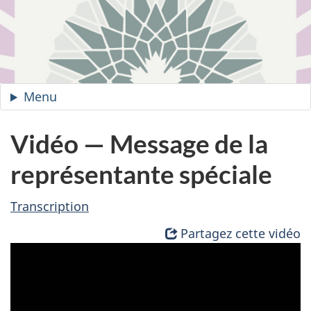
Menu
du
site
—
Vidéo — Message de la
La
représentante spéciale
lutte
contre
Transcription
l’islamophobie
au
Partagez cette vidéo
Canada