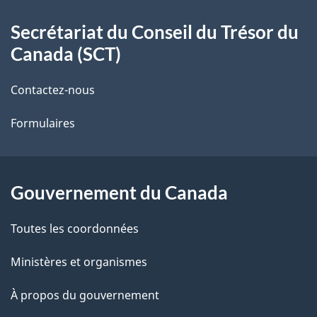
À
a
Secrétariat du Conseil du Trésor du
propos
i
Canada (SCT)
de
l
Contactez-nous
ce
s
Formulaires
site
d
e
l
Gouvernement du Canada
a
Toutes les coordonnées
p
Ministères et organismes
a
À propos du gouvernement
g