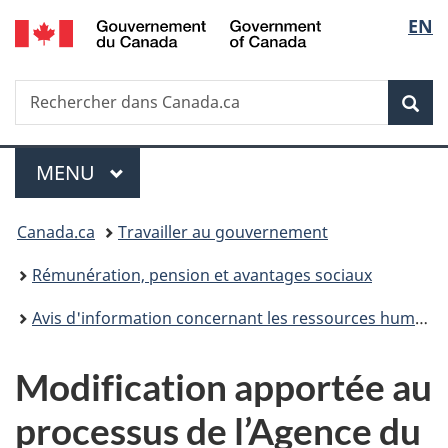
Government
Sélec
EN
Passer
Passer
Passer
of
au
à
à
de
Canada
contenu
«
la
Recherche
Rechercher
principal
Au
version
Rec
la
dans
sujet
HTML
Canada.ca
du
simplifiée
langu
Menu
gouvernement
MENU
PRINCIPAL
»
Vous
Canada.ca
Travailler au gouvernement
êtes
Rémunération, pension et avantages sociaux
ici :
Avis d'information concernant les ressources humaines
Modification apportée au
processus de l’Agence du