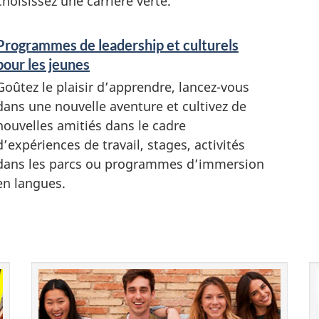
choisissez une carrière verte.
e
i
Programmes de leadership et culturels
g
pour les jeunes
n
Goûtez le plaisir d’apprendre, lancez-vous
e
dans une nouvelle aventure et cultivez de
m
nouvelles amitiés dans le cadre
e
d’expériences de travail, stages, activités
n
dans les parcs ou programmes d’immersion
t
en langues.
s