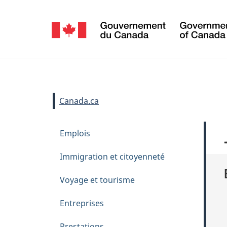
Sélection
de
la
Se
langue
connecter
Vous
Canada.ca
êtes
M
Passer
Emplois
ici :
e
au
contenu
n
Immigration et citoyenneté
principal
u
Voyage et tourisme
d
e
Entreprises
t
Prestations