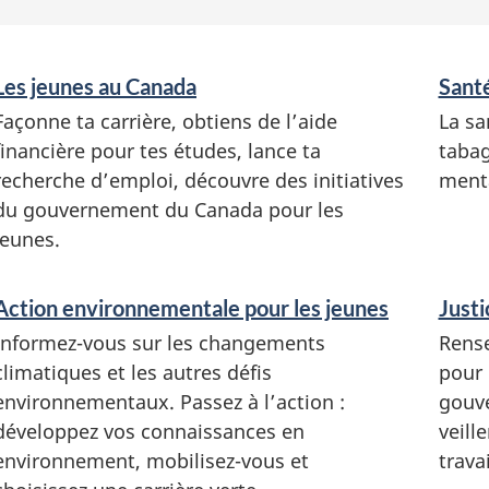
S
Les jeunes au Canada
Santé
e
Façonne ta carrière, obtiens de l’aide
La sa
r
financière pour tes études, lance ta
tabag
v
recherche d’emploi, découvre des initiatives
menta
i
du gouvernement du Canada pour les
c
jeunes.
e
s
Action environnementale pour les jeunes
Justi
e
Informez-vous sur les changements
Rense
t
climatiques et les autres défis
pour 
r
environnementaux. Passez à l’action :
gouve
e
développez vos connaissances en
veill
n
environnement, mobilisez-vous et
trava
s