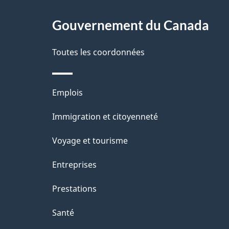
r
site
Gouvernement du Canada
é
t
Toutes les coordonnées
r
o
Thèmes
Emplois
a
et
Immigration et citoyenneté
sujets
c
Voyage et tourisme
t
Entreprises
i
o
Prestations
n
Santé