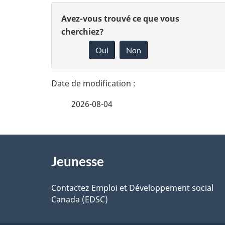
D
D
Avez-vous trouvé ce que vous
é
cherchiez?
t
o
Oui
Non
a
n
i
n
l
s
e
2026-08-04
d
z
e
v
l
À
a
o
Jeunesse
propos
p
t
a
de
Contactez Emploi et Développement social
r
g
Canada (EDSC)
ce
e
e