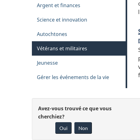
Argent et finances
Science et innovation
Autochtones
Vétérans et militaires
Jeunesse
Gérer les événements de la vie
D
D
Avez-vous trouvé ce que vous
é
cherchiez?
t
o
Oui
Non
a
n
i