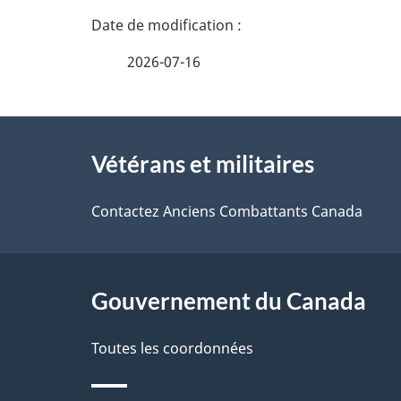
n
l
s
e
2026-07-16
d
z
e
v
l
À
a
o
Vétérans et militaires
propos
p
t
a
de
Contactez Anciens Combattants Canada
r
g
ce
e
e
r
site
Gouvernement du Canada
é
Toutes les coordonnées
t