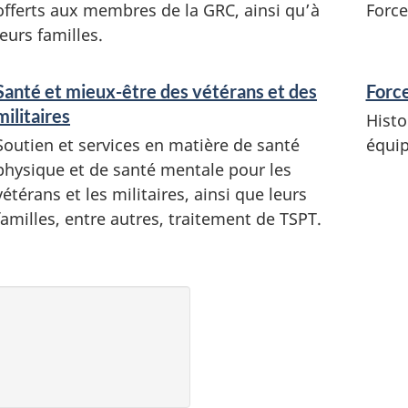
n
offerts aux membres de la GRC, ainsi qu’à
Force
s
leurs familles.
e
i
Santé et mieux-être des vétérans et des
Forc
g
militaires
Histo
n
Soutien et services en matière de santé
équip
e
physique et de santé mentale pour les
m
vétérans et les militaires, ainsi que leurs
e
familles, entre autres, traitement de TSPT.
n
t
s