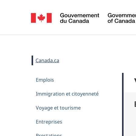
Sélection
de
la
Se
langue
connecter
Vous
Canada.ca
êtes
M
Passer
Emplois
ici :
e
au
contenu
n
Immigration et citoyenneté
principal
u
Voyage et tourisme
d
e
Entreprises
t
Prestations