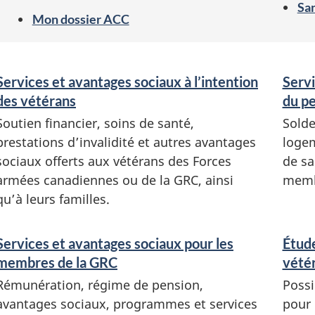
San
Mon dossier ACC
S
Services et avantages sociaux à l’intention
Servi
e
des vétérans
du pe
r
Soutien financier, soins de santé,
Solde
v
prestations d’invalidité et autres avantages
logem
i
sociaux offerts aux vétérans des Forces
de sa
c
armées canadiennes ou de la GRC, ainsi
membr
e
qu’à leurs familles.
s
e
Services et avantages sociaux pour les
Étude
t
membres de la GRC
vétér
r
Rémunération, régime de pension,
Possi
e
avantages sociaux, programmes et services
pour 