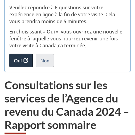
S
Veuillez répondre à 6 questions sur votre
d
expérience en ligne à la fin de votre visite. Cela
vous prendra moins de 5 minutes.
si
En choisissant « Oui », vous ouvrirez une nouvelle
w
fenêtre à laquelle vous pourrez revenir une fois
votre visite à Canada.ca terminée.
(t
Oui
accéder
Non
d
au
je
.
sondage.
ne
Consultations sur les
veux
pas
services de l’Agence du
participer
au
revenu du Canada 2024 –
sondage
du
Rapport sommaire
site
web,