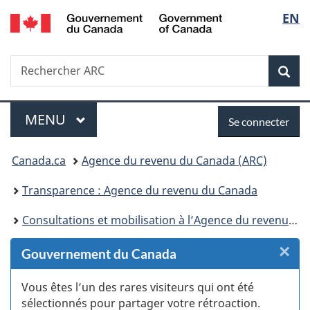
Government
Sélec
EN
Passer
Passer
Passer
Passer
of
au
au
à
à
de
Canada
Gestionnaire
contenu
«
la
Recherche
Rechercher
des
principal
Au
version
Rec
la
ARC
Invitations
sujet
HTML
du
simplifiée
langu
Menu
Se
gouvernement
MENU
PRINCIPAL
Se connecter
»
connecter
Vous
Canada.ca
Agence du revenu du Canada (ARC)
êtes
Transparence : Agence du revenu du Canada
ici :
Consultations et mobilisation à l’Agence du revenu du Canada
×
F
Gouvernement du Canada
:
Vous êtes l’un des rares visiteurs qui ont été
sélectionnés pour partager votre rétroaction.