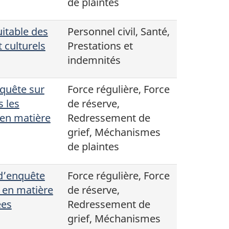
de plaintes
uitable des
Personnel civil, Santé,
t culturels
Prestations et
indemnités
nquête sur
Force régulière, Force
s les
de réserve,
 en matière
Redressement de
grief, Méchanismes
de plaintes
 d’enquête
Force régulière, Force
 en matière
de réserve,
ées
Redressement de
grief, Méchanismes