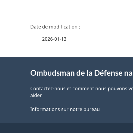
D
é
2026-01-13
t
À
a
Ombudsman de la Défense nat
propos
i
de
Contactez-nous et comment nous pouvons v
l
aider
ce
s
Informations sur notre bureau
site
d