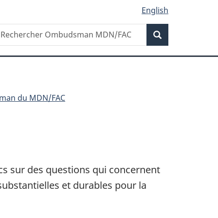
English
Recherche
echercher
Recherche
mbudsman
DN/FAC
udsman du MDN/FAC
cs sur des questions qui concernent
substantielles et durables pour la