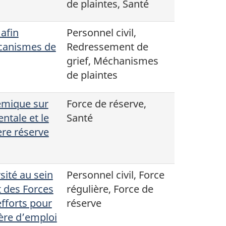
de plaintes, Santé
afin
Personnel civil,
écanismes de
Redressement de
grief, Méchanismes
de plaintes
émique sur
Force de réserve,
ntale et le
Santé
re réserve
sité au sein
Personnel civil, Force
t des Forces
régulière, Force de
fforts pour
réserve
ière d’emploi