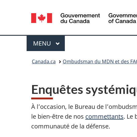
Sélection
de
la
Menu
MENU
PRINCIPAL
langue
Vous
Canada.ca
Ombudsman du MDN et des FA
êtes
ici :
Enquêtes systémiq
À l’occasion, le Bureau de l’ombudsm
le bien-être de nos
commettants
. Le
communauté de la défense.