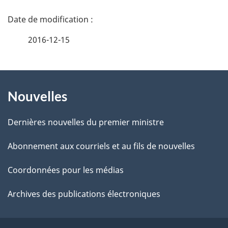
D
é
2016-12-15
t
À
a
Nouvelles
propos
i
de
l
Dernières nouvelles du premier ministre
ce
s
Abonnement aux courriels et au fils de nouvelles
site
d
Coordonnées pour les médias
e
Archives des publications électroniques
l