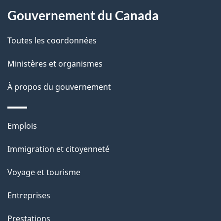
a
Gouvernement du Canada
p
Toutes les coordonnées
a
Ministères et organismes
g
e
À propos du gouvernement
Thèmes
Emplois
et
Immigration et citoyenneté
sujets
Voyage et tourisme
Entreprises
Prestations