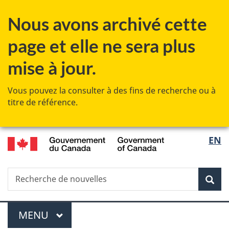
Passer
Passer
Passer
Nous avons archivé cette
au
à
à
contenu
«
la
page et elle ne sera plus
principal
Au
version
sujet
HTML
mise à jour.
du
simplifiée
gouvernement
Vous pouvez la consulter à des fins de recherche ou à
»
titre de référence.
/
Sélec
EN
Government
de
of
Canada
Recherche
Recherche
Rec
la
de
nouvelles
langu
Menu
MENU
PRINCIPAL