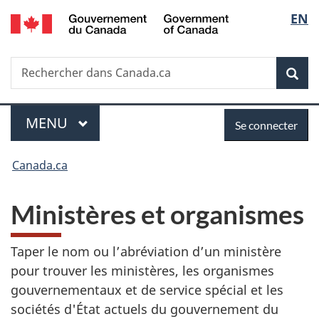
/
Sélec
EN
Passer
Passer
Passer
Government
au
à
à
de
of
contenu
«
la
Canada
Recherche
Rechercher
principal
Au
version
Rec
la
dans
sujet
HTML
Canada.ca
du
simplifiée
langu
Menu
Se
gouvernement
MENU
PRINCIPAL
Se connecter
»
connecter
Vous
Canada.ca
êtes
Ministères et organismes
ici :
Taper le nom ou l’abréviation d’un ministère
pour trouver les ministères, les organismes
gouvernementaux et de service spécial et les
sociétés d'État actuels du gouvernement du