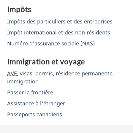
Impôts
u
Impôts des particuliers et des entreprises
v
Impôt international et des non-résidents
e
Numéro d’assurance sociale (
NAS
)
r
Immigration et voyage
n
AVE
, visas, permis, résidence permanente,
e
immigration
m
Passer la frontière
e
Assistance à l'étranger
Passeports canadiens
n
t