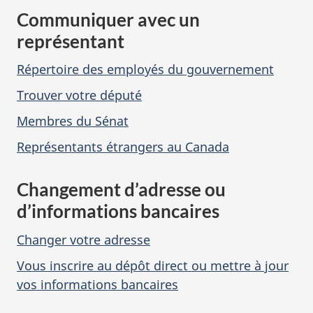
Communiquer avec un
d
représentant
u
Répertoire des employés du gouvernement
C
Trouver votre député
a
Membres du Sénat
n
Représentants étrangers au Canada
a
Changement d’adresse ou
d
d’informations bancaires
a
Changer votre adresse
Vous inscrire au dépôt direct ou mettre à jour
vos informations bancaires