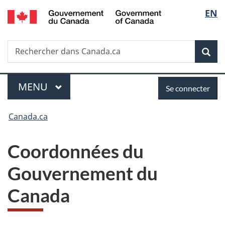
/
Sélec
EN
Passer
Passer
Passer
Government
au
à
à
de
of
contenu
«
la
Canada
Recherche
Rechercher
principal
Au
version
Rec
la
dans
sujet
HTML
Canada.ca
du
simplifiée
langu
Menu
Se
gouvernement
MENU
PRINCIPAL
Se connecter
»
connecter
Vous
Canada.ca
êtes
C
Coordonnées du
ici :
o
Gouvernement du
o
Canada
r