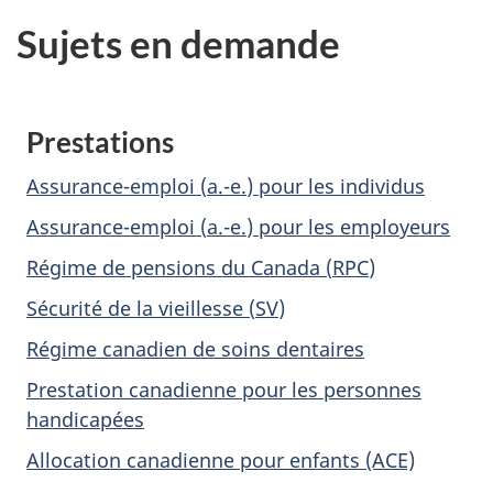
d
Sujets en demande
o
n
Prestations
n
Assurance-emploi (
a.-e.
) pour les individus
é
Assurance-emploi (
a.-e.
) pour les employeurs
e
Régime de pensions du Canada (
RPC
)
s
Sécurité de la vieillesse (
SV
)
d
Régime canadien de soins dentaires
u
Prestation canadienne pour les personnes
handicapées
G
Allocation canadienne pour enfants (ACE)
o