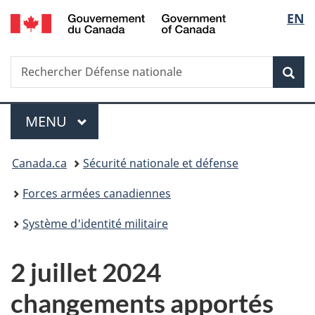
/
Sélec
EN
Passer
Passer
Passer
Government
au
à
à
de
of
contenu
«
la
Canada
Recherche
Rechercher
principal
Au
version
Rec
la
Défense
sujet
HTML
nationale
du
simplifiée
langu
Menu
gouvernement
MENU
PRINCIPAL
»
Vous
Canada.ca
Sécurité nationale et défense
êtes
Forces armées canadiennes
ici :
Système d'identité militaire
2 juillet 2024
changements apportés