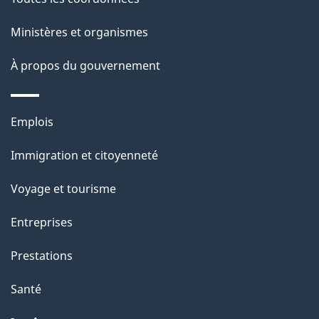
p
Ministères et organismes
a
À propos du gouvernement
g
e
Thèmes
Emplois
et
Immigration et citoyenneté
sujets
Voyage et tourisme
Entreprises
Prestations
Santé