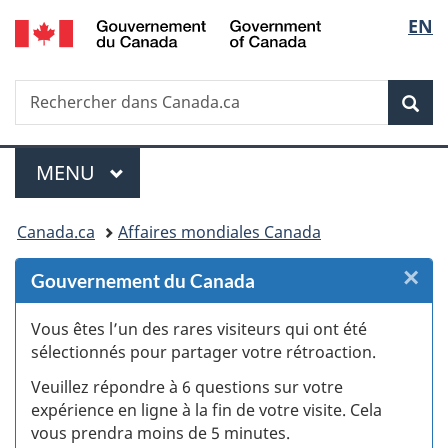
/
Sélec
EN
Passer
Passer
Passer
Passer
Government
au
au
à
à
de
of
Gestionnaire
contenu
«
la
Canada
Recherche
Rechercher
des
principal
Au
version
Rec
la
dans
Invitations
sujet
HTML
Canada.ca
du
simplifiée
langu
Menu
gouvernement
MENU
PRINCIPAL
»
Vous
Canada.ca
Affaires mondiales Canada
êtes
×
F
Gouvernement du Canada
ici :
:
Vous êtes l’un des rares visiteurs qui ont été
sélectionnés pour partager votre rétroaction.
S
Veuillez répondre à 6 questions sur votre
d
expérience en ligne à la fin de votre visite. Cela
vous prendra moins de 5 minutes.
si