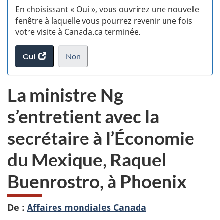
En choisissant « Oui », vous ouvrirez une nouvelle
w
fenêtre à laquelle vous pourrez revenir une fois
votre visite à Canada.ca terminée.
(t
Oui
accéder
Non
d
au
je
.
sondage.
ne
La ministre Ng
veux
pas
s’entretient avec la
participer
au
secrétaire à l’Économie
sondage
du
du Mexique, Raquel
site
web,
Buenrostro, à Phoenix
De :
Affaires mondiales Canada