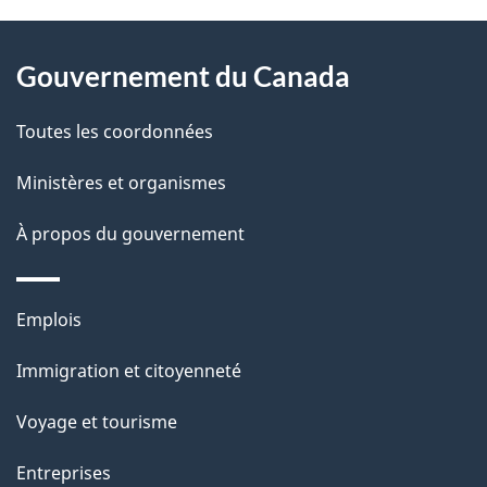
À
a
Gouvernement du Canada
propos
i
de
l
Toutes les coordonnées
ce
s
Ministères et organismes
site
d
À propos du gouvernement
e
l
Thèmes
Emplois
et
a
Immigration et citoyenneté
sujets
p
Voyage et tourisme
a
Entreprises