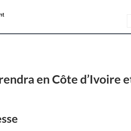
Passer
Passer
Passer
au
à
à
/
R
contenu
«
la
Government
d
principal
Au
version
of
C
sujet
HTML
Canada
du
simplifiée
gouvernement
»
 rendra en Côte d’Ivoire 
sse