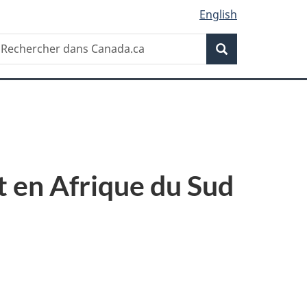
English
Recherche
echercher
Recherche
ans
anada.ca
et en Afrique du Sud