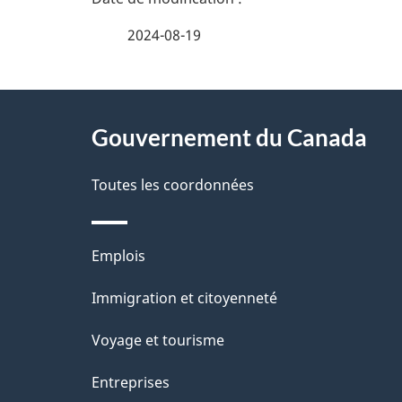
é
2024-08-19
t
À
a
Gouvernement du Canada
propos
i
de
Toutes les coordonnées
l
ce
s
Thèmes
Emplois
site
d
et
Immigration et citoyenneté
sujets
e
Voyage et tourisme
l
Entreprises