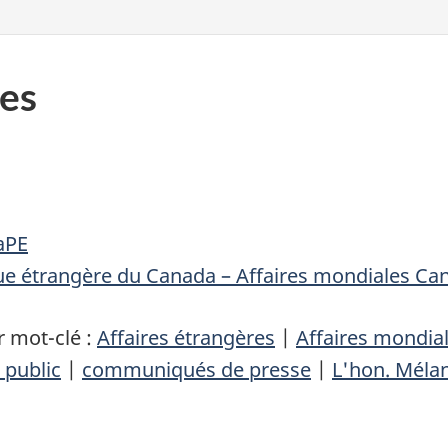
es
aPE
que étrangère du Canada – Affaires mondiales Ca
 mot-clé :
Affaires étrangères
|
Affaires mondia
 public
|
communiqués de presse
|
L'hon. Mélan