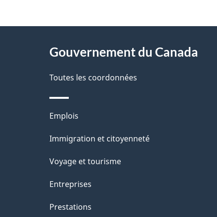
t
À
a
Gouvernement du Canada
propos
i
de
Toutes les coordonnées
l
ce
s
Thèmes
Emplois
site
d
et
Immigration et citoyenneté
sujets
e
Voyage et tourisme
l
Entreprises
a
Prestations