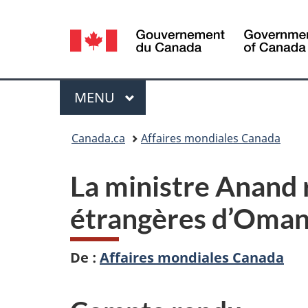
Sélection
de
la
Menu
MENU
PRINCIPAL
langue
Vous
Canada.ca
Affaires mondiales Canada
êtes
La ministre Anand 
ici :
étrangères d’Oma
De :
Affaires mondiales Canada