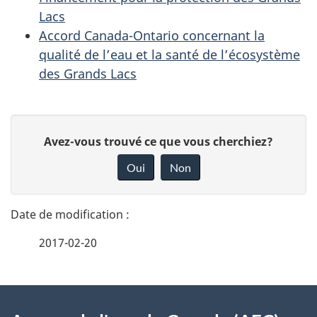
Lacs
Accord Canada-Ontario concernant la
qualité de l’eau et la santé de l’écosystème
des Grands Lacs
D
D
Avez-vous trouvé ce que vous cherchiez?
é
o
Oui
Non
n
t
n
a
e
2017-02-20
i
z
v
l
o
À
s
t