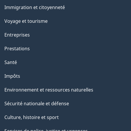
et
u
Immigration et citoyenneté
sujets
r
c
Voyage et tourisme
e
Entreprises
t
t
Prestations
e
Santé
p
a
Impôts
g
Environnement et ressources naturelles
e
Sécurité nationale et défense
Culture, histoire et sport