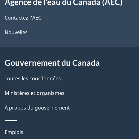
Agence de l'eau du Canada (AEC)
propos
r
d
de
e
Contactez l'AEC
e
r
ce
Nouvelles
l
é
site
t
a
r
Gouvernement du Canada
p
o
a
a
Toutes les coordonnées
c
g
Ministères et organismes
t
e
i
À propos du gouvernement
o
n
Thèmes
s
Emplois