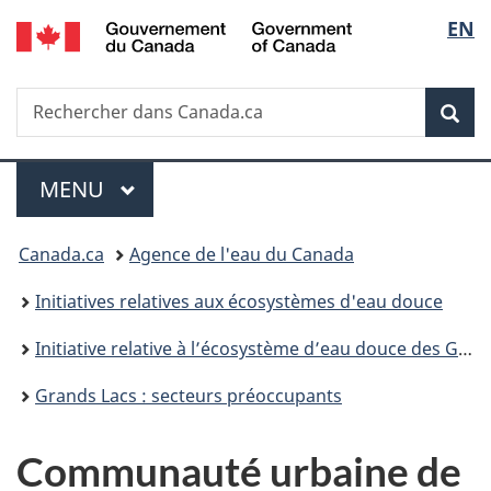
/
Sélec
EN
Passer
Passer
Passer
Government
au
à
à
de
of
contenu
«
la
Canada
Recherche
Rechercher
principal
Au
version
Rec
la
dans
sujet
HTML
Canada.ca
du
simplifiée
langu
Menu
gouvernement
MENU
PRINCIPAL
»
Vous
Canada.ca
Agence de l'eau du Canada
êtes
Initiatives relatives aux écosystèmes d'eau douce
ici :
Initiative relative à l’écosystème d’eau douce des Grands Lacs
Grands Lacs : secteurs préoccupants
Communauté urbaine de