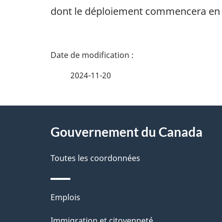
dont le déploiement commencera en 
D
é
2024-11-20
t
À
a
Gouvernement du Canada
propos
i
de
Toutes les coordonnées
l
ce
s
Thèmes
Emplois
site
d
et
Immigration et citoyenneté