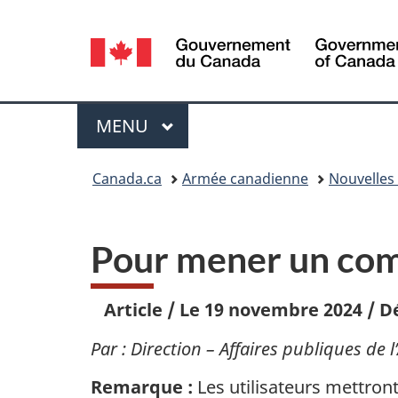
Sélection
de
la
Menu
MENU
PRINCIPAL
langue
Vous
Canada.ca
Armée canadienne
Nouvelles 
êtes
ici :
Pour mener un com
Article
/
Le 19 novembre 2024
/
D
Par : Direction – Affaires publiques de 
Remarque :
Les utilisateurs mettront