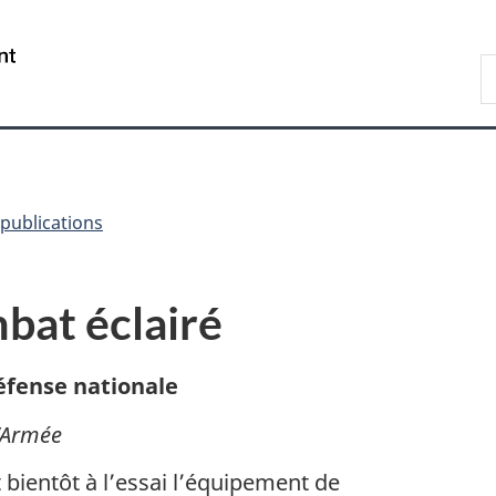
Passer
Passer
Passer
au
à
à
/
R
contenu
«
la
Government
d
principal
Au
version
of
C
sujet
HTML
Canada
du
simplifiée
gouvernement
»
publications
bat éclairé
éfense nationale
l’Armée
 bientôt à l’essai l’équipement de