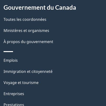
À
a
Gouvernement du Canada
propos
i
de
l
Toutes les coordonnées
ce
s
Ministères et organismes
site
d
À propos du gouvernement
e
l
Thèmes
Emplois
et
a
Immigration et citoyenneté
sujets
p
Voyage et tourisme
a
Entreprises
g
Prestations