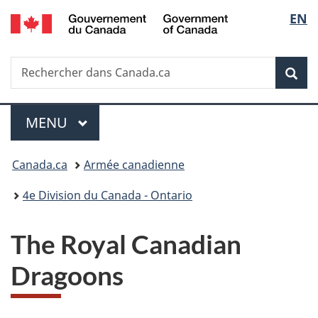
/
Sélec
EN
Passer
Passer
Passer
Government
au
à
à
de
of
contenu
«
la
Canada
Recherche
Rechercher
principal
Au
version
Rec
la
dans
sujet
HTML
Canada.ca
du
simplifiée
langu
Menu
gouvernement
MENU
PRINCIPAL
»
Vous
Canada.ca
Armée canadienne
êtes
4e Division du Canada - Ontario
ici :
The Royal Canadian
Dragoons