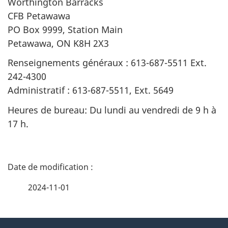
Worthington Barracks
CFB Petawawa
PO Box 9999, Station Main
Petawawa, ON K8H 2X3
Renseignements généraux : 613-687-5511 Ext.
242-4300
Administratif : 613-687-5511, Ext. 5649
Heures de bureau: Du lundi au vendredi de 9 h à
17 h.
D
é
2024-11-01
t