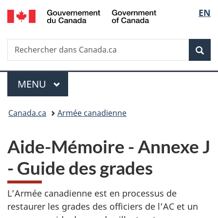
/
Sélec
EN
Passer
Passer
Passer
Government
au
à
à
de
of
contenu
«
la
Canada
Recherche
Rechercher
principal
Au
version
Rec
la
dans
sujet
HTML
Canada.ca
du
simplifiée
langu
Menu
gouvernement
MENU
PRINCIPAL
»
Vous
Canada.ca
Armée canadienne
êtes
Aide-Mémoire - Annexe J
ici :
- Guide des grades
L’Armée canadienne est en processus de
restaurer les grades des officiers de l’AC et un