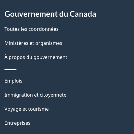
À
a
Gouvernement du Canada
propos
i
de
l
Toutes les coordonnées
ce
s
Ministères et organismes
site
d
À propos du gouvernement
e
l
Thèmes
Emplois
et
a
Immigration et citoyenneté
sujets
p
Voyage et tourisme
a
Entreprises
g