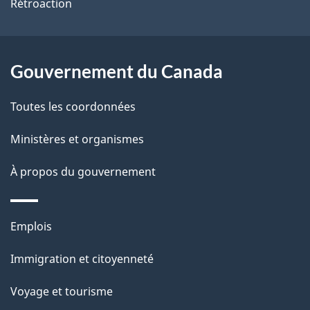
ce
s
Rétroaction
site
d
e
Gouvernement du Canada
l
Toutes les coordonnées
a
Ministères et organismes
p
À propos du gouvernement
a
g
Thèmes
Emplois
e
et
Immigration et citoyenneté
sujets
Voyage et tourisme