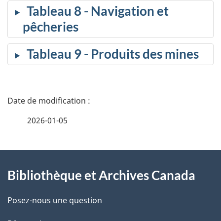
Tableau 8 - Navigation et
pêcheries
Tableau 9 - Produits des mines
D
é
2026-01-05
t
À
a
Bibliothèque et Archives Canada
propos
i
de
l
Posez-nous une question