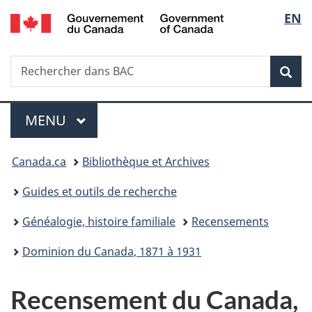
/
Sélec
EN
Passer
Passer
Passer
Government
au
à
à
de
of
contenu
«
la
Canada
Recherche
Rechercher
principal
Au
version
Rec
la
dans
sujet
HTML
BAC
du
simplifiée
langu
Menu
gouvernement
MENU
PRINCIPAL
»
Vous
Canada.ca
Bibliothèque et Archives
êtes
Guides et outils de recherche
ici :
Généalogie, histoire familiale
Recensements
Dominion du Canada, 1871 à 1931
Recensement du Canada,