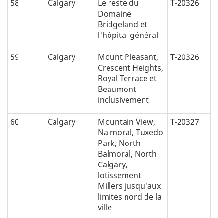
58
Calgary
Le reste du
T-20326
Domaine
Bridgeland et
l'hôpital général
59
Calgary
Mount Pleasant,
T-20326
Crescent Heights,
Royal Terrace et
Beaumont
inclusivement
60
Calgary
Mountain View,
T-20327
Nalmoral, Tuxedo
Park, North
Balmoral, North
Calgary,
lotissement
Millers jusqu'aux
limites nord de la
ville