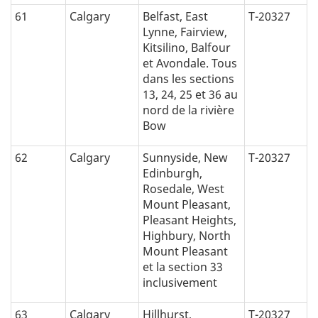
61
Calgary
Belfast, East
T-20327
Lynne, Fairview,
Kitsilino, Balfour
et Avondale. Tous
dans les sections
13, 24, 25 et 36 au
nord de la rivière
Bow
62
Calgary
Sunnyside, New
T-20327
Edinburgh,
Rosedale, West
Mount Pleasant,
Pleasant Heights,
Highbury, North
Mount Pleasant
et la section 33
inclusivement
63
Calgary
Hillhurst,
T-20327