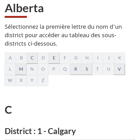
Alberta
Sélectionnez la première lettre du nom d'un
district pour accéder au tableau des sous-
districts ci-dessous.
A
A
B
C
D
E
F
G
H
I
J
K
l
L
M
N
O
P
Q
R
S
T
U
V
W
X
Y
Z
p
h
C
a
b
District : 1 - Calgary
e