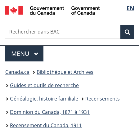
/
Sélec
EN
Passer
Passer
Passer
Government
au
à
à
de
of
contenu
«
la
Canada
Recherche
Rechercher
principal
Au
version
Rec
la
dans
sujet
HTML
BAC
du
simplifiée
langu
Menu
gouvernement
MENU
PRINCIPAL
»
Vous
Canada.ca
Bibliothèque et Archives
êtes
Guides et outils de recherche
ici :
Généalogie, histoire familiale
Recensements
Dominion du Canada, 1871 à 1931
Recensement du Canada, 1911