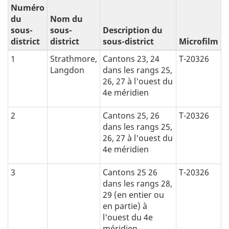
Numéro
t
du
Nom du
sous-
sous-
Description du
i
district
district
sous-district
Microfilm
1
Strathmore,
Cantons 23, 24
T-20326
c
Langdon
dans les rangs 25,
26, 27 à l'ouest du
a
4e méridien
l
2
Cantons 25, 26
T-20326
n
dans les rangs 25,
26, 27 à l'ouest du
a
4e méridien
v
3
Cantons 25 26
T-20326
dans les rangs 28,
i
29 (en entier ou
en partie) à
g
l'ouest du 4e
méridien