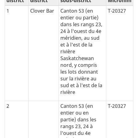
district
district
sous-district
Microfilm
1
Clover Bar
Canton 53 (en
T-20327
entier ou partie)
dans les rangs 23,
24 à l'ouest du 4e
méridien, au sud
et à l'est de la
rivière
Saskatchewan
nord, y compris
les lots donnant
sur la rivière au
sud et à l'est de la
rivière
2
Canton 53 (en
T-20327
entier ou en
partie) dans les
rangs 23, 24 à
l'ouest du 4e