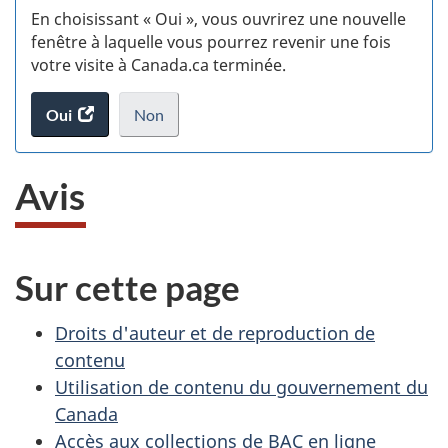
En choisissant « Oui », vous ouvrirez une nouvelle
w
fenêtre à laquelle vous pourrez revenir une fois
votre visite à Canada.ca terminée.
(t
Oui
accéder
Non
d
au
je
.
sondage.
ne
Avis
veux
pas
participer
au
Sur cette page
sondage
du
site
Droits d'auteur et de reproduction de
web,
contenu
Utilisation de contenu du gouvernement du
Canada
Accès aux collections de BAC en ligne