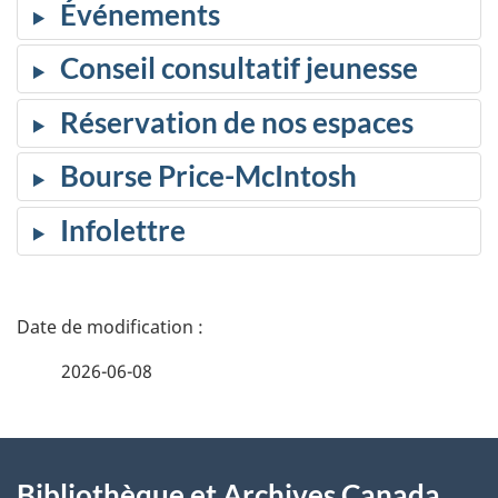
Événements
Conseil consultatif jeunesse
Réservation de nos espaces
Bourse Price-McIntosh
Infolettre
D
é
2026-06-08
t
À
a
Bibliothèque et Archives Canada