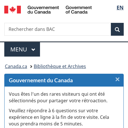
/
Sélec
EN
Passer
Passer
Passer
Passer
Government
au
au
à
à
de
of
Gestionnaire
contenu
«
la
Canada
Recherche
Rechercher
des
principal
Au
version
Rec
la
dans
Invitations
sujet
HTML
BAC
du
simplifiée
langu
Menu
gouvernement
MENU
PRINCIPAL
»
Vous
Canada.ca
Bibliothèque et Archives
êtes
×
F
Gouvernement du Canada
ici :
:
Vous êtes l’un des rares visiteurs qui ont été
sélectionnés pour partager votre rétroaction.
S
Veuillez répondre à 6 questions sur votre
d
expérience en ligne à la fin de votre visite. Cela
vous prendra moins de 5 minutes.
si