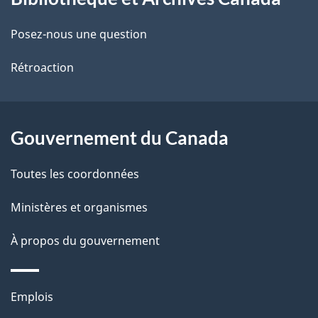
propos
i
de
l
Posez-nous une question
ce
s
Rétroaction
site
d
e
Gouvernement du Canada
l
Toutes les coordonnées
a
Ministères et organismes
p
À propos du gouvernement
a
g
Thèmes
Emplois
e
et