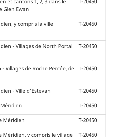
en et cantons 1, 2, 3 dans le
T-20450
 de Glen Ewan
dien, y compris la ville
T-20450
idien - Villages de North Portal
T-20450
n - Villages de Roche Percée, de
T-20450
dien - Ville d'Estevan
T-20450
e Méridien
T-20450
2e Méridien
T-20450
e Méridien, y compris le village
T-20450