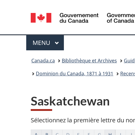
Sélection
de
la
Menu
MENU
PRINCIPAL
langue
Vous
Canada.ca
Bibliothèque et Archives
Guid
êtes
Dominion du Canada, 1871 à 1931
Recen
ici :
Saskatchewan
Sélectionnez la première lettre du no
A
B
C
D
E
F
G
H
I
J