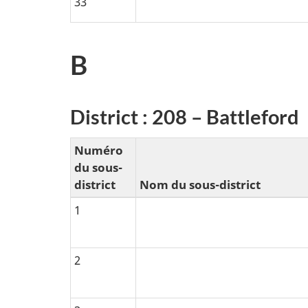
33
B
District : 208 – Battleford
Numéro
du sous-
district
Nom du sous-district
1
2