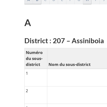
A
l
A
p
h
District : 207 – Assiniboia
a
Numéro
b
du sous-
district
Nom du sous-district
e
1
t
i
2
c