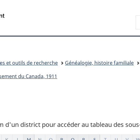
Passer
Passer
Passer
Passer
au
au
à
à
/
R
Gestionnaire
contenu
«
la
Government
d
des
principal
Au
version
of
B
Invitations
sujet
HTML
Canada
du
simplifiée
gouvernement
»
es et outils de recherche
Généalogie, histoire familiale
sement du Canada, 1911
m d'un district pour accéder au tableau des sous-
K
L
M
N
O
P
Q
R
S
T
U
V