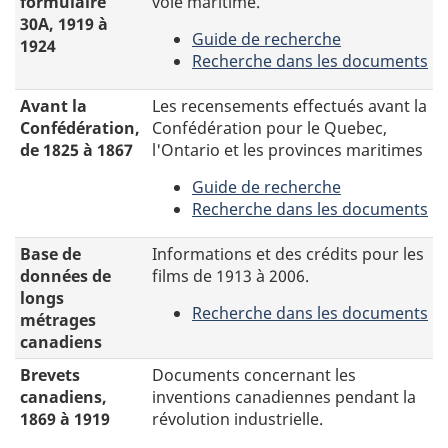
frontière,
à
formulaire
voie maritime.
sites
1908
la
30A, 1919 à
web
Guide de recherche
à
frontière
1924
gouvernementaux,
-
Recherche dans les documents
1935
enregistrent
les
Arrivées
-
les
commissions
par
Le
Avant la
Les recensements effectués avant la
noms
royales,
la
formulaire
Confédération,
Confédération pour le Quebec,
des
Vancouver
mer,
30A
de 1825 à 1867
l'Ontario et les provinces maritimes
personnes
2010
formulaire
enregistrait
arrivant
jeux
Guide de recherche
30A,
les
au
olympiques,
-
Recherche dans les documents
1919
noms
Canada
et
Avant
-
à
des
par
le
la
Les
Base de
Informations et des crédits pour les
1924
immigrants
voie
Covid-
Confédération,
recensements
données de
films de 1913 à 2006.
arrivés
terrestre
19.
de
effectués
longs
par
ou
Recherche dans les documents
1825
avant
métrages
voie
maritime.
-
à
la
canadiens
maritime.
Informations
1867
Confédération
Brevets
Documents concernant les
et
pour
canadiens,
inventions canadiennes pendant la
des
le
1869 à 1919
révolution industrielle.
crédits
Quebec,
pour