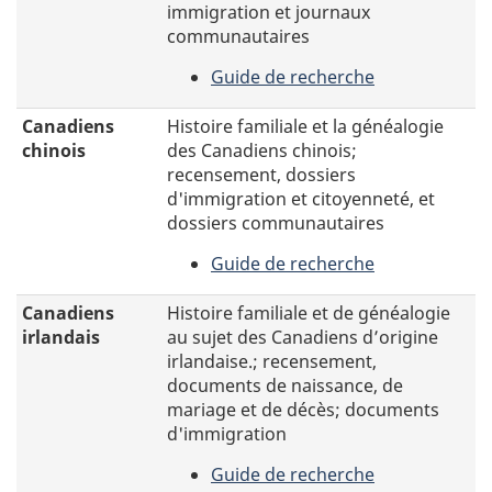
mondiale
immigration et journaux
personnel
communautaires
à
travers
Guide de recherche
le
-
Canada.
Canadiens
Canadiens
Histoire familiale et la généalogie
allemands
chinois
des Canadiens chinois;
recensement, dossiers
d'immigration et citoyenneté, et
dossiers communautaires
Guide de recherche
-
Canadiens
Canadiens
Histoire familiale et de généalogie
chinois
irlandais
au sujet des Canadiens d’origine
irlandaise.; recensement,
documents de naissance, de
mariage et de décès; documents
d'immigration
Guide de recherche