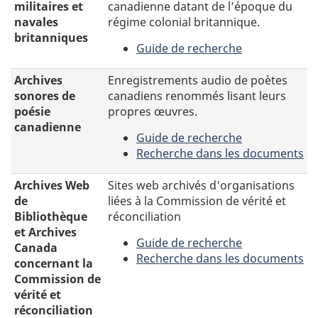
des
militaires et
canadienne datant de l’époque du
La
le
pensionnats
navales
régime colonial britannique.
Nouvelle-
Canada.
indiens
britanniques
France
Guide de recherche
:
couvre
-
Guide
le
Archives
Archives
Enregistrements audio de poètes
de
Canada,
militaires
sonores de
canadiens renommés lisant leurs
recherche
l’Acadie,
et
poésie
propres œuvres.
Terre-
navales
canadienne
Neuve,
Guide de recherche
britanniques
la
-
Recherche dans les documents
région
Archives
-
des
sonores
Enregistrements
Archives Web
Sites web archivés d'organisations
Grands
de
audio
de
liées à la Commission de vérité et
Lacs
poésie
de
Bibliothèque
réconciliation
et
canadienne
poètes
et Archives
Guide de recherche
la
canadiens
Canada
-
Recherche dans les documents
Louisiane.
renommés
concernant la
Archives
-
lisant
Commission de
Web
Sites
leurs
vérité et
de
web
propres
réconciliation