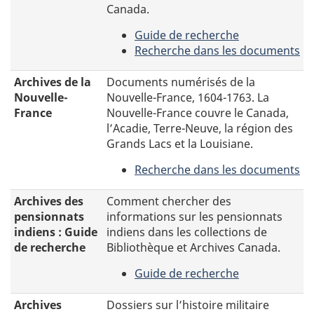
Canada.
Guide de recherche
-
Recherche dans les documents
Annuaires
-
canadiens,
Trouvez
Archives de la
Documents numérisés de la
1790
les
Nouvelle-
Nouvelle-France, 1604-1763. La
à
adresses
France
Nouvelle-France couvre le Canada,
1906
des
l’Acadie, Terre-Neuve, la région des
personnes
Grands Lacs et la Louisiane.
et
Recherche dans les documents
des
-
entreprises
Documents
Archives des
Comment chercher des
dans
numérisés
pensionnats
informations sur les pensionnats
les
de
indiens : Guide
indiens dans les collections de
anciens
la
de recherche
Bibliothèque et Archives Canada.
annuaires
Nouvelle-
de
Guide de recherche
France,
villes
-
1604-
de
Archives
Archives
Dossiers sur l’histoire militaire
1763.
tout