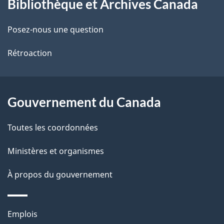
Bibliothèque et Archives Canada
propos
i
soldats
britanniques
de
l
et
Posez-nous une question
allemands
ce
s
qui
Rétroaction
se
site
d
sont
établis
e
au
Gouvernement du Canada
Canada
l
après
la
Toutes les coordonnées
a
Révolution
américaine.
Ministères et organismes
p
À propos du gouvernement
a
g
Thèmes
Emplois