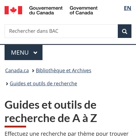
/
Sélec
EN
Passer
Passer
Passer
Government
au
à
à
de
of
contenu
«
la
Canada
Recherche
Rechercher
principal
Au
version
Rec
la
dans
sujet
HTML
BAC
du
simplifiée
langu
Menu
gouvernement
MENU
PRINCIPAL
»
Vous
Canada.ca
Bibliothèque et Archives
êtes
Guides et outils de recherche
ici :
Guides et outils de
recherche de A à Z
Effectuez une recherche par thème pour trouver