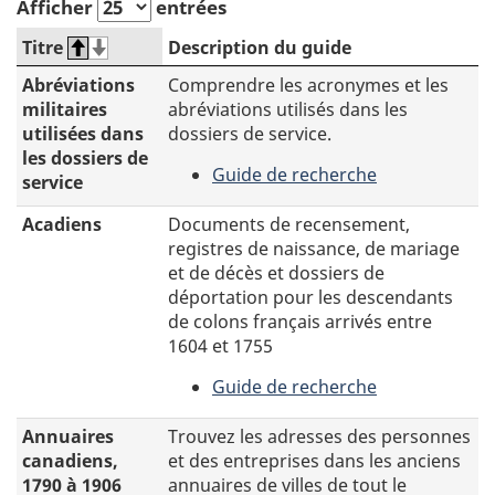
Afficher
entrées
Titre
Description du guide
Abréviations
Comprendre les acronymes et les
militaires
abréviations utilisés dans les
utilisées dans
dossiers de service.
les dossiers de
Guide de recherche
service
-
Abréviations
Acadiens
Documents de recensement,
militaires
registres de naissance, de mariage
utilisées
et de décès et dossiers de
dans
déportation pour les descendants
les
de colons français arrivés entre
dossiers
1604 et 1755
de
Guide de recherche
service
-
Acadiens
Annuaires
Trouvez les adresses des personnes
canadiens,
et des entreprises dans les anciens
1790 à 1906
annuaires de villes de tout le