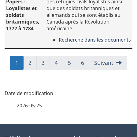
l’histoire
Papers -
des réfugiés civils loyalistes ainsi
des
Loyalistes et
que des soldats britanniques et
loyalistes
soldats
allemands qui se sont établis au
noirs
britanniques,
Canada après la Révolution
et
1772 à 1784
américaine.
des
Recherche dans les documents
personnes
-
asservies
Documents
nommées
au
dans
Aller
1
Aller
2
Aller
3
Aller
4
Aller
5
Aller
6
Suivant
sujet
le
à:
à:
à:
à:
à:
à:
des
Livre
Page
Page
Page
Page
Page
Page
soldats
des
et
D
Nègres.
des
réfugiés
é
2026-05-25
civils
loyalistes
t
ainsi
À
que
a
des