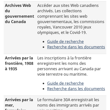
Bibliothèque
archivés
œuvres.
Archives Web
Accéder aux sites Web canadiens
et
d'organisations
du
archivés. Les collections
Archives
liées
gouvernement
comprennant les sites web
Canada
à
du Canada
gouvernementaux, les commissions
concernant
la
royales, Vancouver 2010 jeux
la
Commission
olympiques, et le Covid-19.
Commission
de
de
vérité
Guide de recherche
vérité
et
-
Recherche dans les documents
et
réconciliation
Archives
-
réconciliation
Web
Accéder
Arrivées par la
Les inscriptions à la frontière
du
aux
frontière, 1908
enregistrent les noms des
gouvernement
sites
à 1935
personnes arrivant au Canada par
du
Web
voie terrestre ou maritime.
Canada
canadiens
Guide de recherche
archivés.
-
Recherche dans les documents
Les
Arrivées
-
collections
par
Les
Arrivées par la
Le formulaire 30A enregistrait les
comprennant
la
inscriptions
mer,
noms des immigrants arrivés par
les