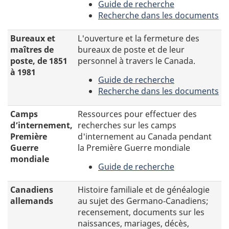
l'Ontario
Guide de recherche
les
et
-
Recherche dans les documents
films
les
Brevets
-
de
provinces
canadiens,
Documents
Bureaux et
L'ouverture et la fermeture des
1913
maritimes
1869
concernant
maîtres de
bureaux de poste et de leur
à
à
les
poste, de 1851
personnel à travers le Canada.
2006.
1919
inventions
à 1981
Guide de recherche
canadiennes
-
Recherche dans les documents
pendant
Bureaux
-
la
et
L'ouverture
Camps
Ressources pour effectuer des
révolution
maîtres
et
d’internement,
recherches sur les camps
industrielle.
de
la
Première
d'internement au Canada pendant
poste,
fermeture
Guerre
la Première Guerre mondiale
de
des
mondiale
Guide de recherche
1851
bureaux
-
à
de
Camps
Canadiens
Histoire familiale et de généalogie
1981
poste
d’internement,
allemands
au sujet des Germano‑Canadiens;
et
Première
recensement, documents sur les
de
Guerre
naissances, mariages, décès,
leur