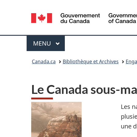
Sélection
de
la
Menu
MENU
PRINCIPAL
langue
Vous
Canada.ca
Bibliothèque et Archives
Enga
êtes
ici :
Le Canada sous-mar
Les n
plusi
une d