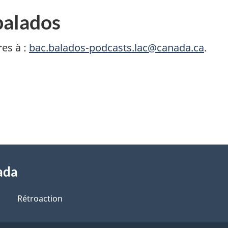
balados
es à :
bac.balados-podcasts.lac@canada.ca
.
ada
Rétroaction