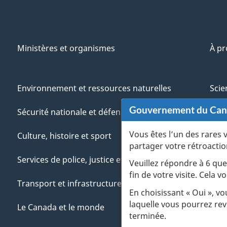
Ministères et organismes
À p
Environnement et ressources naturelles
Scie
Gouvernement du Ca
Sécurité nationale et défense
Aut
Vous êtes l’un des rares 
Culture, histoire et sport
Vété
partager votre rétroactio
Services de police, justice et urgences
Jeun
Veuillez répondre à 6 que
fin de votre visite. Cela
Transport et infrastructure
Gére
En choisissant « Oui », v
laquelle vous pourrez rev
Le Canada et le monde
terminée.