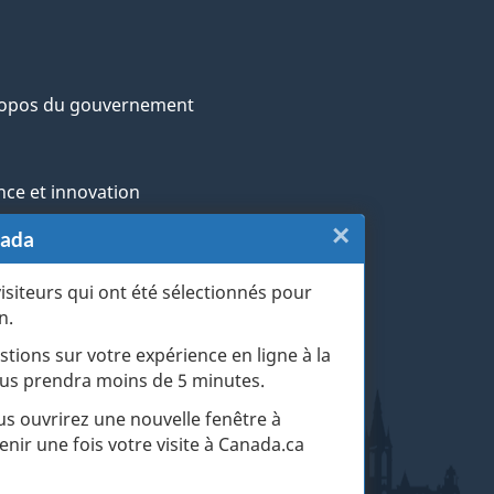
ropos du gouvernement
nce et innovation
×
Fermer
nada
ochtones
:
visiteurs qui ont été sélectionnés pour
rans et militaires
n.
Sondage
esse
stions sur votre expérience en ligne à la
du
 vous prendra moins de 5 minutes.
r les événements de la vie
site
ous ouvrirez une nouvelle fenêtre à
enir une fois votre visite à Canada.ca
web