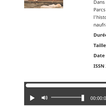
Dans 
Parcs
l'his
naufr
Duré
Taill
Date 
ISSN 
Lire
Activer
Positio
00:00:
le