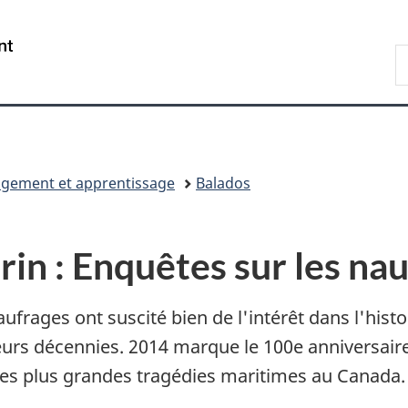
Passer
Passer
Passer
Passer
au
au
à
à
/
R
Gestionnaire
contenu
«
la
Government
d
des
principal
Au
version
of
B
Invitations
sujet
HTML
Canada
du
simplifiée
gouvernement
»
gement et apprentissage
Balados
in : Enquêtes sur les na
aufrages ont suscité bien de l'intérêt dans l'his
eurs décennies. 2014 marque le 100e anniversaire
es plus grandes tragédies maritimes au Canada.