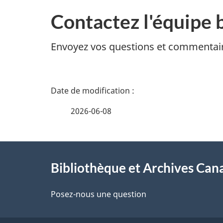
Contactez l'équipe 
Envoyez vos questions et commentair
D
é
2026-06-08
t
À
a
Bibliothèque et Archives Can
propos
i
de
Posez-nous une question
l
ce