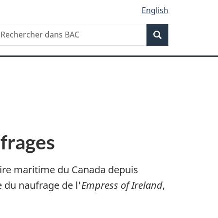
English
Recherche
echercher
Recherche
ans
AC
ufrages
toire maritime du Canada depuis
 du naufrage de l'
Empress of Ireland
,