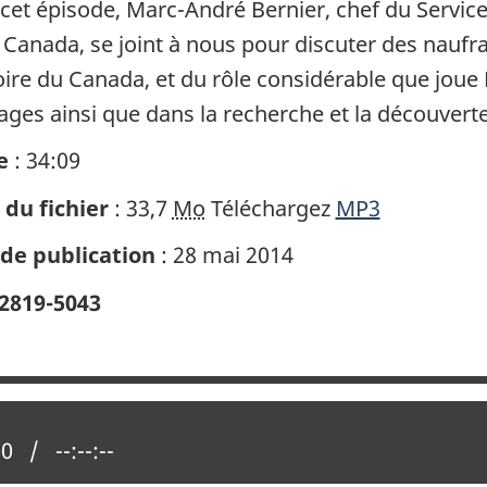
cet épisode, Marc-André Bernier, chef du Servic
 Canada, se joint à nous pour discuter des naufr
toire du Canada, et du rôle considérable que joue
ages ainsi que dans la recherche et la découvert
e
: 34:09
e du fichier
: 33,7
Mo
Téléchargez
MP3
de publication
: 28 mai 2014
2819-5043
n actuelle :
00
Temps total :
--:--:--