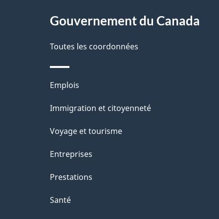
s
site
Gouvernement du Canada
d
e
Toutes les coordonnées
l
Thèmes
Emplois
a
et
Immigration et citoyenneté
p
sujets
Voyage et tourisme
a
Entreprises
g
Prestations
e
Santé