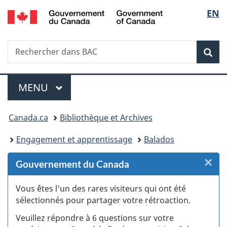
/
Sélec
EN
Passer
Passer
Passer
Passer
Government
au
au
à
à
de
of
Gestionnaire
contenu
«
la
Canada
Recherche
Rechercher
des
principal
Au
version
Rec
la
dans
Invitations
sujet
HTML
BAC
du
simplifiée
langu
Menu
gouvernement
MENU
PRINCIPAL
»
Vous
Canada.ca
Bibliothèque et Archives
êtes
Engagement et apprentissage
Balados
ici :
×
F
Gouvernement du Canada
:
Vous êtes l’un des rares visiteurs qui ont été
sélectionnés pour partager votre rétroaction.
S
Veuillez répondre à 6 questions sur votre
d