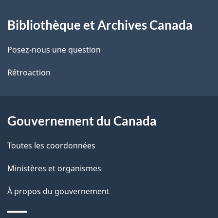
À
a
Bibliothèque et Archives Canada
propos
i
de
l
Posez-nous une question
ce
s
Rétroaction
site
d
e
Gouvernement du Canada
l
Toutes les coordonnées
a
Ministères et organismes
p
À propos du gouvernement
a