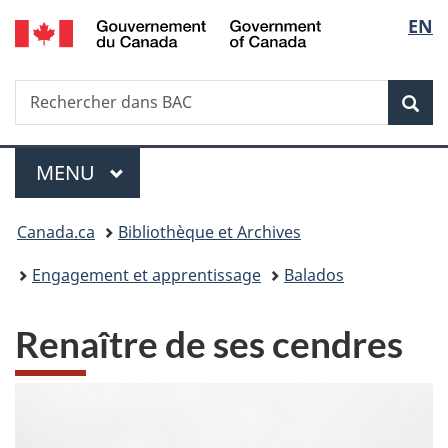
/
Sélec
EN
Passer
Passer
Passer
Government
au
à
à
de
of
contenu
«
la
Canada
Recherche
Rechercher
principal
Au
version
Rec
la
dans
sujet
HTML
BAC
du
simplifiée
langu
Menu
gouvernement
MENU
PRINCIPAL
»
Vous
Canada.ca
Bibliothèque et Archives
êtes
Engagement et apprentissage
Balados
ici :
Renaître de ses cendres