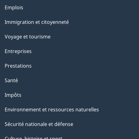
g
Thèmes
Emplois
e
et
Immigration et citoyenneté
sujets
Voyage et tourisme
Entreprises
Prestations
Santé
Impôts
Environnement et ressources naturelles
Sécurité nationale et défense
Culture, histoire et sport