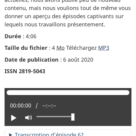
contenu, mais nous voulions tout de même vous
donner un aperçu des épisodes captivants sur
lequels nous travaillons présentement.
Durée
: 4:06
Taille du fichier
: 4
Mo
Téléchargez
MP3
Date de publication
: 6 août 2020
ISSN 2819-5043
Position actuelle :
00:00:00
Temps total :
--:--:--
Lire
Activer
le
mode
Transcription d'épisode 62