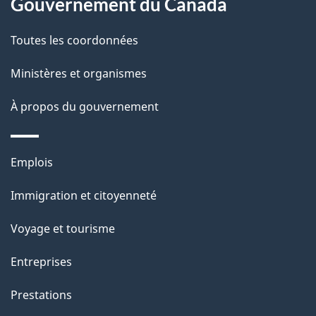
Gouvernement du Canada
l
Toutes les coordonnées
a
Ministères et organismes
p
À propos du gouvernement
a
g
Thèmes
Emplois
e
et
Immigration et citoyenneté
sujets
Voyage et tourisme
Entreprises
Prestations