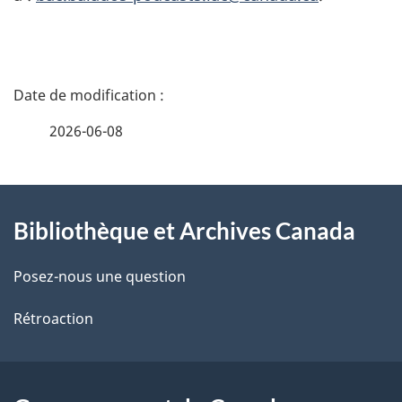
D
é
2026-06-08
t
À
a
Bibliothèque et Archives Canada
propos
i
de
l
Posez-nous une question
ce
s
Rétroaction
site
d
e