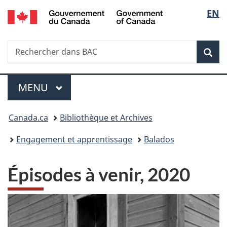
/
Sélec
EN
Passer
Passer
Passer
Government
au
à
à
de
of
contenu
«
la
Canada
Recherche
Rechercher
principal
Au
version
Rec
la
dans
sujet
HTML
BAC
du
simplifiée
langu
Menu
gouvernement
MENU
PRINCIPAL
»
Vous
Canada.ca
Bibliothèque et Archives
êtes
Engagement et apprentissage
Balados
ici :
Épisodes à venir, 2020